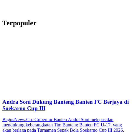
Terpopuler
Andra Soni Dukung Banteng Banten FC Berjaya di
Soekarno Cup III
BagusNews.Co- Gubernur Banten Andra Soni melepas dan
mendukung keberangkatan Tim Banteng Banten FC U-17, yang
akan berlaga pada Turnamen Sepak Bola Soekarno Cup III 2026,