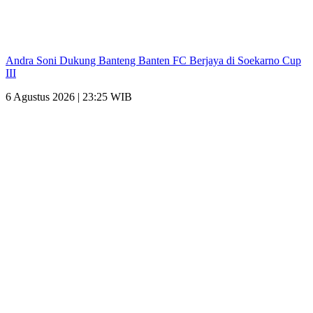
Andra Soni Dukung Banteng Banten FC Berjaya di Soekarno Cup
III
6 Agustus 2026 | 23:25 WIB