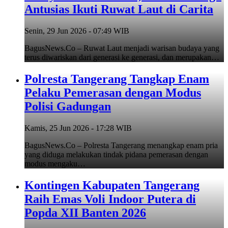
Antusias Ikuti Ruwat Laut di Carita
Senin, 29 Jun 2026 - 07:49 WIB
BagusNews.Co – Ruwat Laut menjadi warisan budaya yang
terus diwariskan dari generasi ke generasi, dan merupakan…
Polresta Tangerang Tangkap Enam
Pelaku Pemerasan dengan Modus
Polisi Gadungan
Kamis, 25 Jun 2026 - 17:28 WIB
BagusNews.Co – Polresta Tangerang menangkap enam pria
yang diduga melakukan tindak pidana pemerasan dengan
modus mengaku…
Kontingen Kabupaten Tangerang
Raih Emas Voli Indoor Putera di
Popda XII Banten 2026