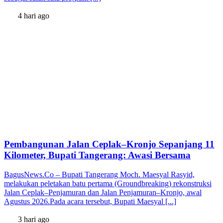
4 hari ago
Pembangunan Jalan Ceplak–Kronjo Sepanjang 11
Kilometer, Bupati Tangerang: Awasi Bersama
BagusNews.Co – Bupati Tangerang Moch. Maesyal Rasyid,
melakukan peletakan batu pertama (Groundbreaking) rekonstruksi
Jalan Ceplak–Penjamuran dan Jalan Penjamuran–Kronjo, awal
Agustus 2026.Pada acara tersebut, Bupati Maesyal [...]
3 hari ago