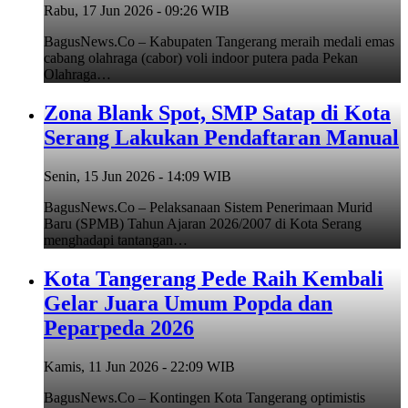
Rabu, 17 Jun 2026 - 09:26 WIB
BagusNews.Co – Kabupaten Tangerang meraih medali emas
cabang olahraga (cabor) voli indoor putera pada Pekan
Olahraga…
Zona Blank Spot, SMP Satap di Kota
Serang Lakukan Pendaftaran Manual
Senin, 15 Jun 2026 - 14:09 WIB
BagusNews.Co – Pelaksanaan Sistem Penerimaan Murid
Baru (SPMB) Tahun Ajaran 2026/2007 di Kota Serang
menghadapi tantangan…
Kota Tangerang Pede Raih Kembali
Gelar Juara Umum Popda dan
Peparpeda 2026
Kamis, 11 Jun 2026 - 22:09 WIB
BagusNews.Co – Kontingen Kota Tangerang optimistis