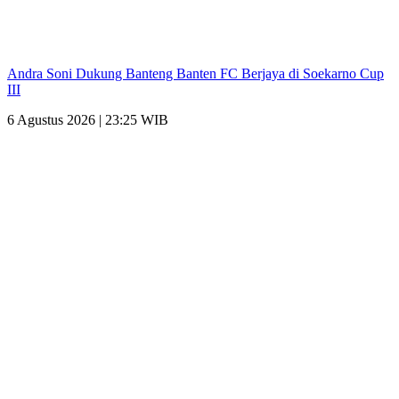
Andra Soni Dukung Banteng Banten FC Berjaya di Soekarno Cup
III
6 Agustus 2026 | 23:25 WIB