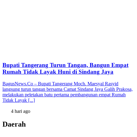
Bupati Tangerang Turun Tangan, Bangun Empat
Rumah Tidak Layak Huni di Sindang Jaya
BagusNews.Co – Bupati Tangerang Moch. Maesyal Rasyid
langsung turun tangan bersama Camat Sindang Jaya Galih Prakosa,
melakukan peletakan batu pertama pembangunan empat Rumah
Tidak Layak [...]
4 hari ago
Daerah