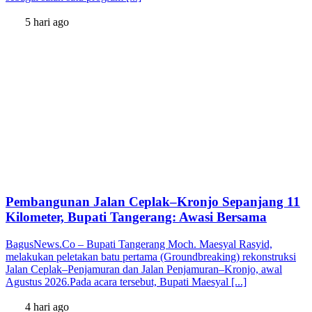
5 hari ago
Pembangunan Jalan Ceplak–Kronjo Sepanjang 11
Kilometer, Bupati Tangerang: Awasi Bersama
BagusNews.Co – Bupati Tangerang Moch. Maesyal Rasyid,
melakukan peletakan batu pertama (Groundbreaking) rekonstruksi
Jalan Ceplak–Penjamuran dan Jalan Penjamuran–Kronjo, awal
Agustus 2026.Pada acara tersebut, Bupati Maesyal [...]
4 hari ago