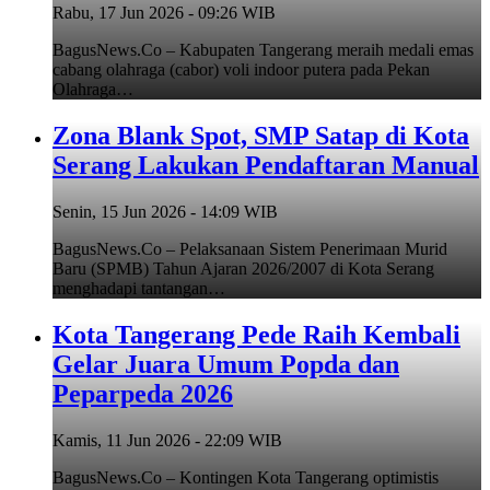
Rabu, 17 Jun 2026 - 09:26 WIB
BagusNews.Co – Kabupaten Tangerang meraih medali emas
cabang olahraga (cabor) voli indoor putera pada Pekan
Olahraga…
Zona Blank Spot, SMP Satap di Kota
Serang Lakukan Pendaftaran Manual
Senin, 15 Jun 2026 - 14:09 WIB
BagusNews.Co – Pelaksanaan Sistem Penerimaan Murid
Baru (SPMB) Tahun Ajaran 2026/2007 di Kota Serang
menghadapi tantangan…
Kota Tangerang Pede Raih Kembali
Gelar Juara Umum Popda dan
Peparpeda 2026
Kamis, 11 Jun 2026 - 22:09 WIB
BagusNews.Co – Kontingen Kota Tangerang optimistis