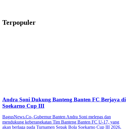
Terpopuler
Andra Soni Dukung Banteng Banten FC Berjaya di
Soekarno Cup III
BagusNews.Co- Gubernur Banten Andra Soni melepas dan
mendukung keberangkatan Tim Banteng Banten FC U-17, yang
akan berlaga pada Turnamen Sepak Bola Soekarno Cup III 2026,