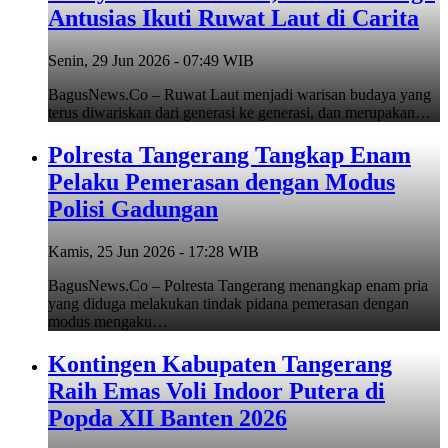
Antusias Ikuti Ruwat Laut di Carita
Senin, 29 Jun 2026 - 07:49 WIB
BagusNews.Co – Ruwat Laut menjadi warisan budaya yang
terus diwariskan dari generasi ke generasi, dan merupakan…
Polresta Tangerang Tangkap Enam
Pelaku Pemerasan dengan Modus
Polisi Gadungan
Kamis, 25 Jun 2026 - 17:28 WIB
BagusNews.Co – Polresta Tangerang menangkap enam pria
yang diduga melakukan tindak pidana pemerasan dengan
modus mengaku…
Kontingen Kabupaten Tangerang
Raih Emas Voli Indoor Putera di
Popda XII Banten 2026