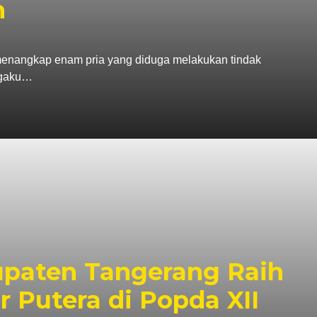
n
enangkap enam pria yang diduga melakukan tindak
ngaku…
paten Tangerang Raih
r Putera di Popda XII