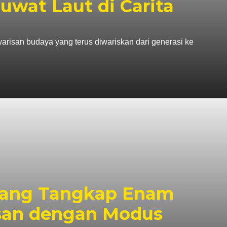
Ruwat Laut di Carita
isan budaya yang terus diwariskan dari generasi ke
rang Tangkap Enam
san dengan Modus