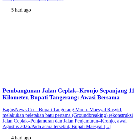
5 hari ago
Pembangunan Jalan Ceplak–Kronjo Sepanjang 11
Kilometer, Bupati Tangerang: Awasi Bersama
BagusNews.Co – Bupati Tangerang Moch. Maesyal Rasyid,
melakukan peletakan batu pertama (Groundbreaking) rekonstruksi
Jalan Ceplak–Penjamuran dan Jalan Penjamuran–Kronjo, awal
Agustus 2026.Pada acara tersebut, Bupati Maesyal [...]
4 hari ago