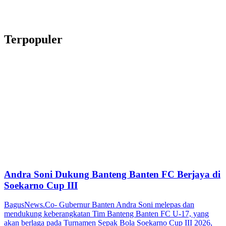
Terpopuler
Andra Soni Dukung Banteng Banten FC Berjaya di
Soekarno Cup III
BagusNews.Co- Gubernur Banten Andra Soni melepas dan
mendukung keberangkatan Tim Banteng Banten FC U-17, yang
akan berlaga pada Turnamen Sepak Bola Soekarno Cup III 2026,