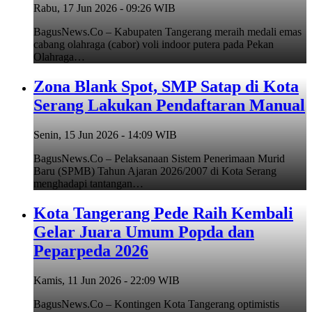
Rabu, 17 Jun 2026 - 09:26 WIB
BagusNews.Co – Kabupaten Tangerang meraih medali emas
cabang olahraga (cabor) voli indoor putera pada Pekan
Olahraga…
Zona Blank Spot, SMP Satap di Kota
Serang Lakukan Pendaftaran Manual
Senin, 15 Jun 2026 - 14:09 WIB
BagusNews.Co – Pelaksanaan Sistem Penerimaan Murid
Baru (SPMB) Tahun Ajaran 2026/2007 di Kota Serang
menghadapi tantangan…
Kota Tangerang Pede Raih Kembali
Gelar Juara Umum Popda dan
Peparpeda 2026
Kamis, 11 Jun 2026 - 22:09 WIB
BagusNews.Co – Kontingen Kota Tangerang optimistis