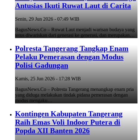
Antusias Ikuti Ruwat Laut di Carita
Senin, 29 Jun 2026 - 07:49 WIB
BagusNews.Co – Ruwat Laut menjadi warisan budaya yang
terus diwariskan dari generasi ke generasi, dan merupakan…
Polresta Tangerang Tangkap Enam
Pelaku Pemerasan dengan Modus
Polisi Gadungan
Kamis, 25 Jun 2026 - 17:28 WIB
BagusNews.Co – Polresta Tangerang menangkap enam pria
yang diduga melakukan tindak pidana pemerasan dengan
modus mengaku…
Kontingen Kabupaten Tangerang
Raih Emas Voli Indoor Putera di
Popda XII Banten 2026