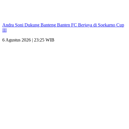
Andra Soni Dukung Banteng Banten FC Berjaya di Soekarno Cup
III
6 Agustus 2026 | 23:25 WIB