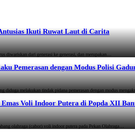
tusias Ikuti Ruwat Laut di Carita
s diwariskan dari generasi ke generasi, dan merupakan…
laku Pemerasan dengan Modus Polisi Gadu
ang diduga melakukan tindak pidana pemerasan dengan modus menga
Emas Voli Indoor Putera di Popda XII Ban
ang olahraga (cabor) voli indoor putera pada Pekan Olahraga…