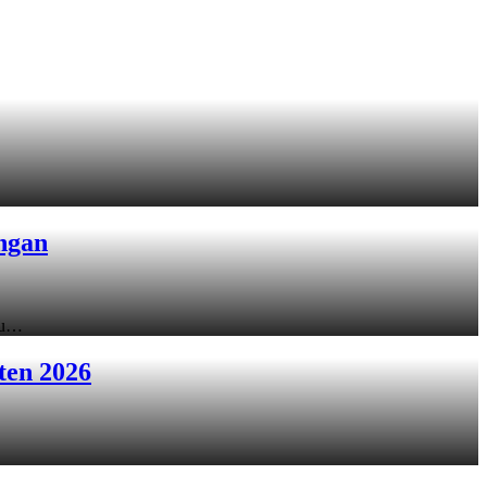
ngan
ku…
ten 2026