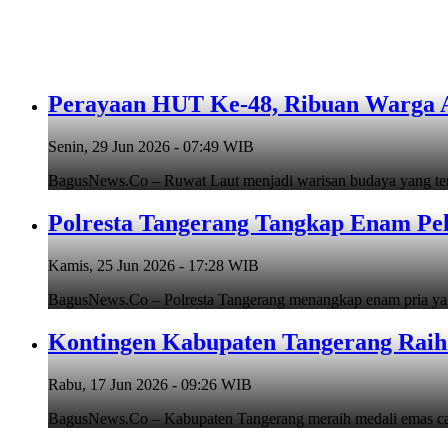
Perayaan HUT Ke-48, Ribuan Warga An
Senin, 29 Jun 2026 - 07:49 WIB
BagusNews.Co – Ruwat Laut menjadi warisan budaya yang teru
Polresta Tangerang Tangkap Enam Pe
Kamis, 25 Jun 2026 - 17:28 WIB
BagusNews.Co – Polresta Tangerang menangkap enam pria y
Kontingen Kabupaten Tangerang Raih 
Rabu, 17 Jun 2026 - 09:26 WIB
BagusNews.Co – Kabupaten Tangerang meraih medali emas cab