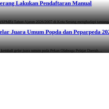
Serang Lakukan Pendaftaran Manual
 (SPMB) Tahun Ajaran 2026/2007 di Kota Serang menghadapi tantan
elar Juara Umum Popda dan Peparpeda 20
 kembali gelar juara umum pada Pekan Olahraga Pelajar Daerah…