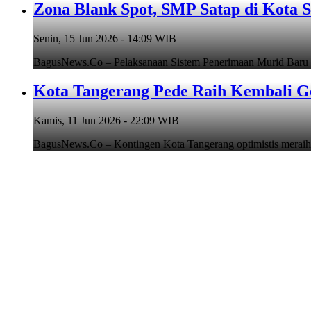
Zona Blank Spot, SMP Satap di Kota 
Senin, 15 Jun 2026 - 14:09 WIB
BagusNews.Co – Pelaksanaan Sistem Penerimaan Murid Baru
Kota Tangerang Pede Raih Kembali G
Kamis, 11 Jun 2026 - 22:09 WIB
BagusNews.Co – Kontingen Kota Tangerang optimistis meraih