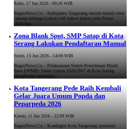
Rabu, 17 Jun 2026 - 09:26 WIB
BagusNews.Co – Kabupaten Tangerang meraih medali emas
cabang olahraga (cabor) voli indoor putera pada Pekan
Olahraga…
Zona Blank Spot, SMP Satap di Kota
Serang Lakukan Pendaftaran Manual
Senin, 15 Jun 2026 - 14:09 WIB
BagusNews.Co – Pelaksanaan Sistem Penerimaan Murid
Baru (SPMB) Tahun Ajaran 2026/2007 di Kota Serang
menghadapi tantangan…
Kota Tangerang Pede Raih Kembali
Gelar Juara Umum Popda dan
Peparpeda 2026
Kamis, 11 Jun 2026 - 22:09 WIB
BagusNews.Co – Kontingen Kota Tangerang optimistis