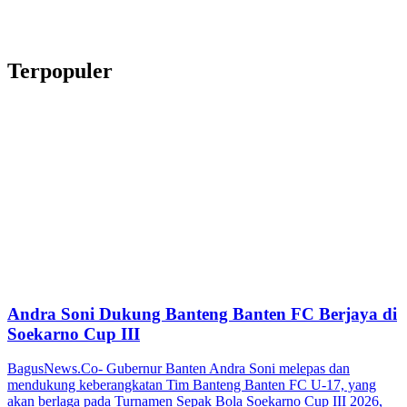
Terpopuler
Andra Soni Dukung Banteng Banten FC Berjaya di
Soekarno Cup III
BagusNews.Co- Gubernur Banten Andra Soni melepas dan
mendukung keberangkatan Tim Banteng Banten FC U-17, yang
akan berlaga pada Turnamen Sepak Bola Soekarno Cup III 2026,