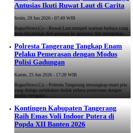
Antusias Ikuti Ruwat Laut di Carita
Senin, 29 Jun 2026 - 07:49 WIB
BagusNews.Co – Ruwat Laut menjadi warisan budaya yang
terus diwariskan dari generasi ke generasi, dan merupakan…
Polresta Tangerang Tangkap Enam
Pelaku Pemerasan dengan Modus
Polisi Gadungan
Kamis, 25 Jun 2026 - 17:28 WIB
BagusNews.Co – Polresta Tangerang menangkap enam pria
yang diduga melakukan tindak pidana pemerasan dengan
modus mengaku…
Kontingen Kabupaten Tangerang
Raih Emas Voli Indoor Putera di
Popda XII Banten 2026