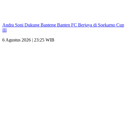
Andra Soni Dukung Banteng Banten FC Berjaya di Soekarno Cup
III
6 Agustus 2026 | 23:25 WIB