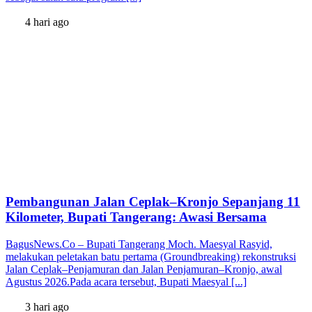
4 hari ago
Pembangunan Jalan Ceplak–Kronjo Sepanjang 11
Kilometer, Bupati Tangerang: Awasi Bersama
BagusNews.Co – Bupati Tangerang Moch. Maesyal Rasyid,
melakukan peletakan batu pertama (Groundbreaking) rekonstruksi
Jalan Ceplak–Penjamuran dan Jalan Penjamuran–Kronjo, awal
Agustus 2026.Pada acara tersebut, Bupati Maesyal [...]
3 hari ago