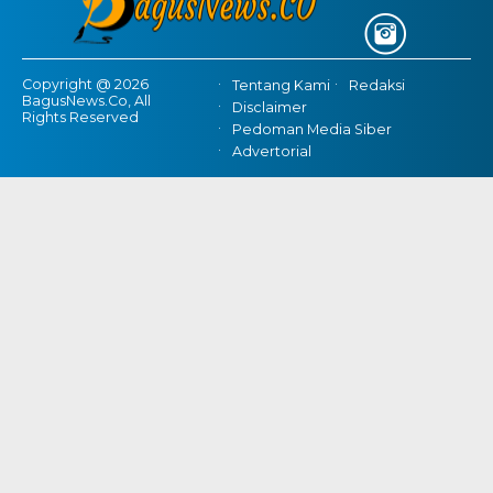
Copyright @ 2026
Tentang Kami
Redaksi
BagusNews.Co, All
Disclaimer
Rights Reserved
Pedoman Media Siber
Advertorial