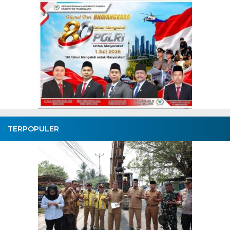
TERPOPULER
Bupati Tangerang Lantik 6
Pejabat Baru, Ketua Forum
Camat Duduki Kursi Dinas
Pendidikan
BagusNews.Co - Sebanyak enam pejabat dilantik oleh Bupati