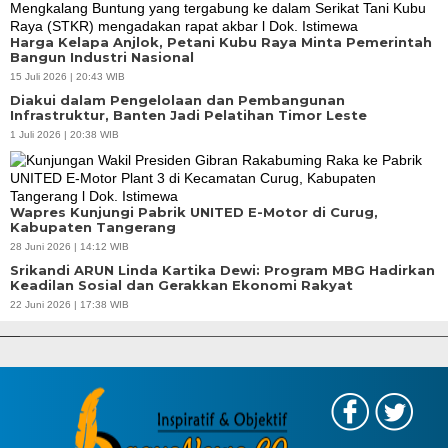
Harga Kelapa Anjlok, Petani Kubu Raya Minta Pemerintah
Bangun Industri Nasional
15 Juli 2026 | 20:43 WIB
Diakui dalam Pengelolaan dan Pembangunan
Infrastruktur, Banten Jadi Pelatihan Timor Leste
1 Juli 2026 | 20:38 WIB
Wapres Kunjungi Pabrik UNITED E-Motor di Curug,
Kabupaten Tangerang
28 Juni 2026 | 14:12 WIB
Srikandi ARUN Linda Kartika Dewi: Program MBG Hadirkan
Keadilan Sosial dan Gerakkan Ekonomi Rakyat
APBD Tahun 2025 Anggarkan Rp200 Miliar | Program Makan Bergizi
22 Juni 2026 | 17:38 WIB
Gratis Provinsi Banten