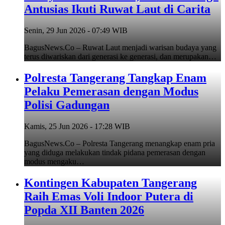
Antusias Ikuti Ruwat Laut di Carita
Senin, 29 Jun 2026 - 07:49 WIB
BagusNews.Co – Ruwat Laut menjadi warisan budaya yang
terus diwariskan dari generasi ke generasi, dan merupakan…
Polresta Tangerang Tangkap Enam
Pelaku Pemerasan dengan Modus
Polisi Gadungan
Kamis, 25 Jun 2026 - 17:28 WIB
BagusNews.Co – Polresta Tangerang menangkap enam pria
yang diduga melakukan tindak pidana pemerasan dengan
modus mengaku…
Kontingen Kabupaten Tangerang
Raih Emas Voli Indoor Putera di
Popda XII Banten 2026