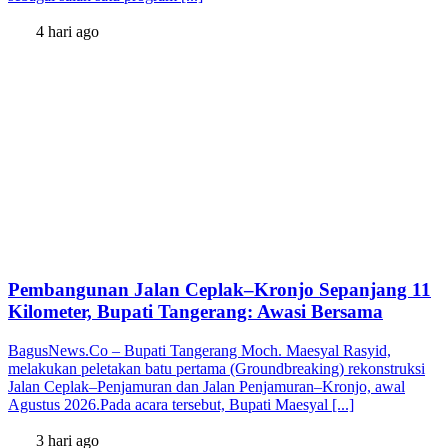
4 hari ago
Pembangunan Jalan Ceplak–Kronjo Sepanjang 11
Kilometer, Bupati Tangerang: Awasi Bersama
BagusNews.Co – Bupati Tangerang Moch. Maesyal Rasyid,
melakukan peletakan batu pertama (Groundbreaking) rekonstruksi
Jalan Ceplak–Penjamuran dan Jalan Penjamuran–Kronjo, awal
Agustus 2026.Pada acara tersebut, Bupati Maesyal [...]
3 hari ago