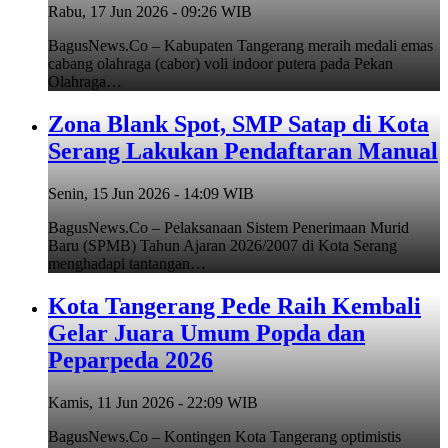
Rabu, 17 Jun 2026 - 09:26 WIB
BagusNews.Co – Kabupaten Tangerang meraih medali emas
cabang olahraga (cabor) voli indoor putera pada Pekan
Olahraga…
Zona Blank Spot, SMP Satap di Kota
Serang Lakukan Pendaftaran Manual
Senin, 15 Jun 2026 - 14:09 WIB
BagusNews.Co – Pelaksanaan Sistem Penerimaan Murid
Baru (SPMB) Tahun Ajaran 2026/2007 di Kota Serang
menghadapi tantangan…
Kota Tangerang Pede Raih Kembali
Gelar Juara Umum Popda dan
Peparpeda 2026
Kamis, 11 Jun 2026 - 22:09 WIB
BagusNews.Co – Kontingen Kota Tangerang optimistis