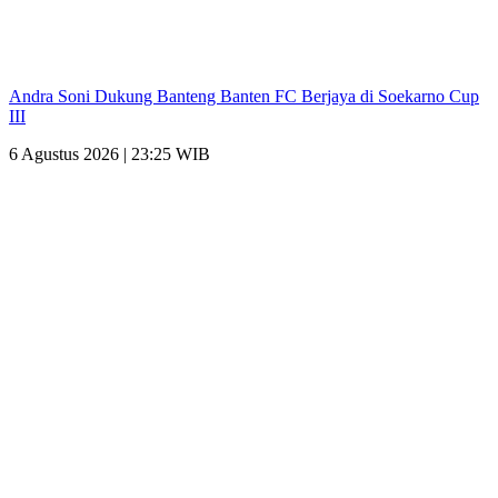
Andra Soni Dukung Banteng Banten FC Berjaya di Soekarno Cup
III
6 Agustus 2026 | 23:25 WIB