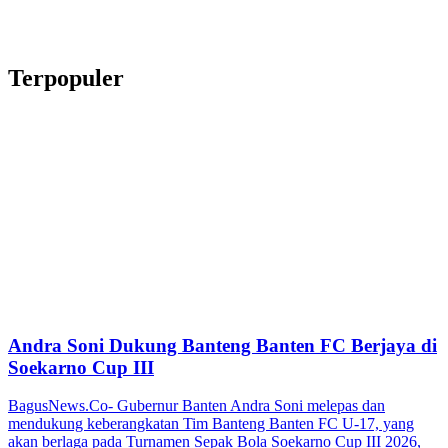
Terpopuler
Andra Soni Dukung Banteng Banten FC Berjaya di
Soekarno Cup III
BagusNews.Co- Gubernur Banten Andra Soni melepas dan
mendukung keberangkatan Tim Banteng Banten FC U-17, yang
akan berlaga pada Turnamen Sepak Bola Soekarno Cup III 2026,