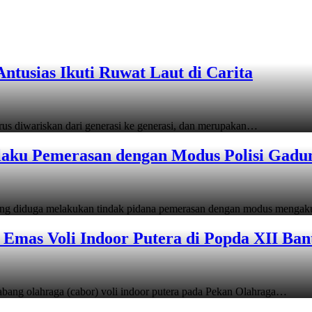
tusias Ikuti Ruwat Laut di Carita
s diwariskan dari generasi ke generasi, dan merupakan…
laku Pemerasan dengan Modus Polisi Gadu
ang diduga melakukan tindak pidana pemerasan dengan modus menga
Emas Voli Indoor Putera di Popda XII Ban
ang olahraga (cabor) voli indoor putera pada Pekan Olahraga…