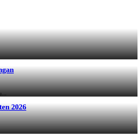
ngan
ku…
ten 2026