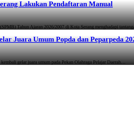
Serang Lakukan Pendaftaran Manual
 (SPMB) Tahun Ajaran 2026/2007 di Kota Serang menghadapi tantan
elar Juara Umum Popda dan Peparpeda 20
 kembali gelar juara umum pada Pekan Olahraga Pelajar Daerah…