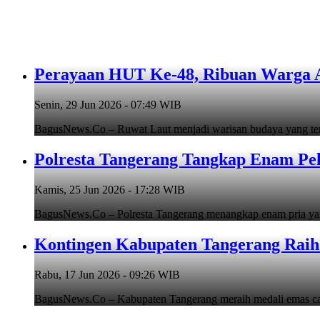
Perayaan HUT Ke-48, Ribuan Warga An
Senin, 29 Jun 2026 - 07:49 WIB
BagusNews.Co – Ruwat Laut menjadi warisan budaya yang teru
Polresta Tangerang Tangkap Enam Pe
Kamis, 25 Jun 2026 - 17:28 WIB
BagusNews.Co – Polresta Tangerang menangkap enam pria y
Kontingen Kabupaten Tangerang Raih 
Rabu, 17 Jun 2026 - 09:26 WIB
BagusNews.Co – Kabupaten Tangerang meraih medali emas cab