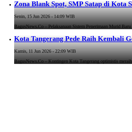
Zona Blank Spot, SMP Satap di Kota 
Senin, 15 Jun 2026 - 14:09 WIB
BagusNews.Co – Pelaksanaan Sistem Penerimaan Murid Baru
Kota Tangerang Pede Raih Kembali G
Kamis, 11 Jun 2026 - 22:09 WIB
BagusNews.Co – Kontingen Kota Tangerang optimistis meraih