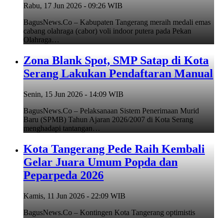
Rabu, 17 Jun 2026 - 09:26 WIB
BagusNews.Co – Kabupaten Tangerang meraih medali emas
cabang olahraga (cabor) voli indoor putera pada Pekan
Olahraga…
Zona Blank Spot, SMP Satap di Kota
Serang Lakukan Pendaftaran Manual
Senin, 15 Jun 2026 - 14:09 WIB
BagusNews.Co – Pelaksanaan Sistem Penerimaan Murid
Baru (SPMB) Tahun Ajaran 2026/2007 di Kota Serang
menghadapi tantangan…
Kota Tangerang Pede Raih Kembali
Gelar Juara Umum Popda dan
Peparpeda 2026
Kamis, 11 Jun 2026 - 22:09 WIB
BagusNews.Co – Kontingen Kota Tangerang optimistis