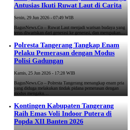
Antusias Ikuti Ruwat Laut di Carita
Senin, 29 Jun 2026 - 07:49 WIB
BagusNews.Co – Ruwat Laut menjadi warisan budaya yang
terus diwariskan dari generasi ke generasi, dan merupakan…
Polresta Tangerang Tangkap Enam
Pelaku Pemerasan dengan Modus
Polisi Gadungan
Kamis, 25 Jun 2026 - 17:28 WIB
BagusNews.Co – Polresta Tangerang menangkap enam pria
yang diduga melakukan tindak pidana pemerasan dengan
modus mengaku…
Kontingen Kabupaten Tangerang
Raih Emas Voli Indoor Putera di
Popda XII Banten 2026