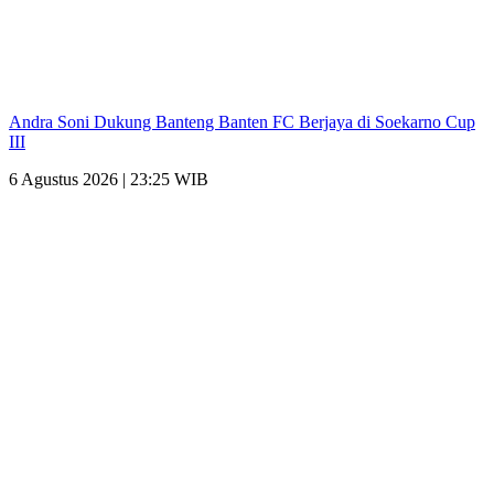
Andra Soni Dukung Banteng Banten FC Berjaya di Soekarno Cup
III
6 Agustus 2026 | 23:25 WIB