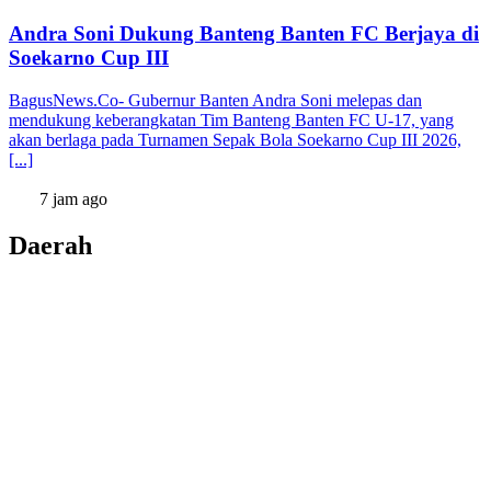
Andra Soni Dukung Banteng Banten FC Berjaya di
Soekarno Cup III
BagusNews.Co- Gubernur Banten Andra Soni melepas dan
mendukung keberangkatan Tim Banteng Banten FC U-17, yang
akan berlaga pada Turnamen Sepak Bola Soekarno Cup III 2026,
[...]
7 jam ago
Daerah