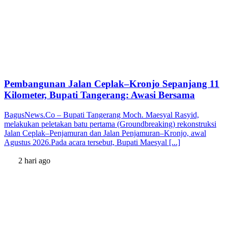
Pembangunan Jalan Ceplak–Kronjo Sepanjang 11
Kilometer, Bupati Tangerang: Awasi Bersama
BagusNews.Co – Bupati Tangerang Moch. Maesyal Rasyid,
melakukan peletakan batu pertama (Groundbreaking) rekonstruksi
Jalan Ceplak–Penjamuran dan Jalan Penjamuran–Kronjo, awal
Agustus 2026.Pada acara tersebut, Bupati Maesyal [...]
2 hari ago