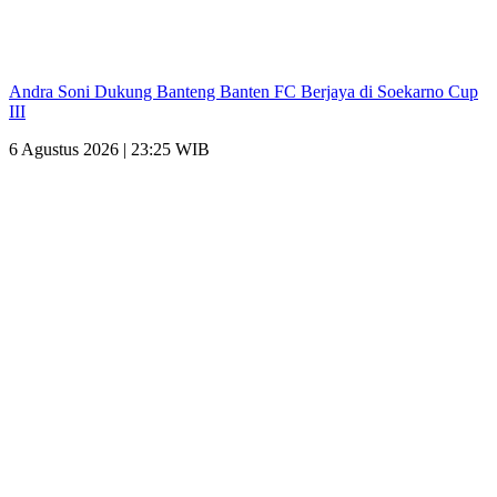
Andra Soni Dukung Banteng Banten FC Berjaya di Soekarno Cup
III
6 Agustus 2026 | 23:25 WIB