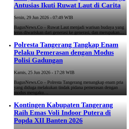
Antusias Ikuti Ruwat Laut di Carita
Senin, 29 Jun 2026 - 07:49 WIB
BagusNews.Co – Ruwat Laut menjadi warisan budaya yang
terus diwariskan dari generasi ke generasi, dan merupakan…
Polresta Tangerang Tangkap Enam
Pelaku Pemerasan dengan Modus
Polisi Gadungan
Kamis, 25 Jun 2026 - 17:28 WIB
BagusNews.Co – Polresta Tangerang menangkap enam pria
yang diduga melakukan tindak pidana pemerasan dengan
modus mengaku…
Kontingen Kabupaten Tangerang
Raih Emas Voli Indoor Putera di
Popda XII Banten 2026