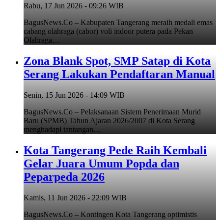
Rabu, 17 Jun 2026 - 09:26 WIB
BagusNews.Co – Kabupaten Tangerang meraih medali emas
cabang olahraga (cabor) voli indoor putera pada Pekan
Olahraga…
Zona Blank Spot, SMP Satap di Kota
Serang Lakukan Pendaftaran Manual
Senin, 15 Jun 2026 - 14:09 WIB
BagusNews.Co – Pelaksanaan Sistem Penerimaan Murid
Baru (SPMB) Tahun Ajaran 2026/2007 di Kota Serang
menghadapi tantangan…
Kota Tangerang Pede Raih Kembali
Gelar Juara Umum Popda dan
Peparpeda 2026
Kamis, 11 Jun 2026 - 22:09 WIB
BagusNews.Co – Kontingen Kota Tangerang optimistis