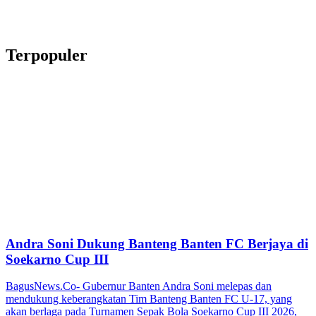
Terpopuler
Andra Soni Dukung Banteng Banten FC Berjaya di
Soekarno Cup III
BagusNews.Co- Gubernur Banten Andra Soni melepas dan
mendukung keberangkatan Tim Banteng Banten FC U-17, yang
akan berlaga pada Turnamen Sepak Bola Soekarno Cup III 2026,