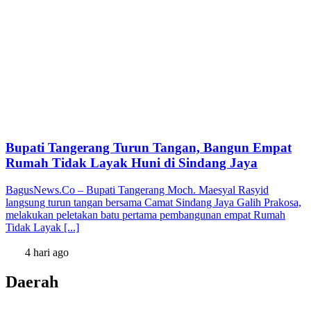
Bupati Tangerang Turun Tangan, Bangun Empat
Rumah Tidak Layak Huni di Sindang Jaya
BagusNews.Co – Bupati Tangerang Moch. Maesyal Rasyid
langsung turun tangan bersama Camat Sindang Jaya Galih Prakosa,
melakukan peletakan batu pertama pembangunan empat Rumah
Tidak Layak [...]
4 hari ago
Daerah