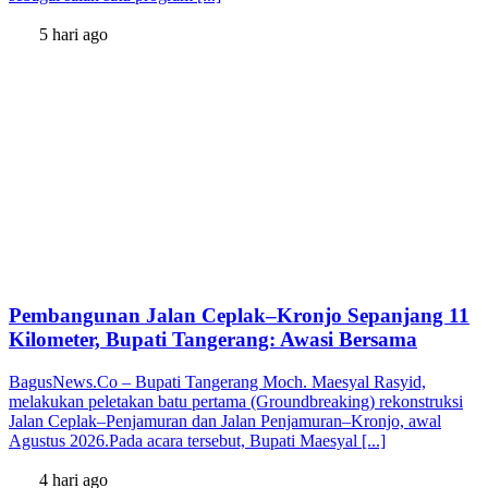
5 hari ago
Pembangunan Jalan Ceplak–Kronjo Sepanjang 11
Kilometer, Bupati Tangerang: Awasi Bersama
BagusNews.Co – Bupati Tangerang Moch. Maesyal Rasyid,
melakukan peletakan batu pertama (Groundbreaking) rekonstruksi
Jalan Ceplak–Penjamuran dan Jalan Penjamuran–Kronjo, awal
Agustus 2026.Pada acara tersebut, Bupati Maesyal [...]
4 hari ago