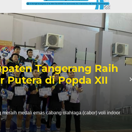
 Blank Spot, SMP Satap d
ng Lakukan Pendaftaran
2026 - 14:09 WIB
o – Pelaksanaan Sistem Penerimaan Murid Baru (SPMB) Tah
ang menghadapi tantangan…