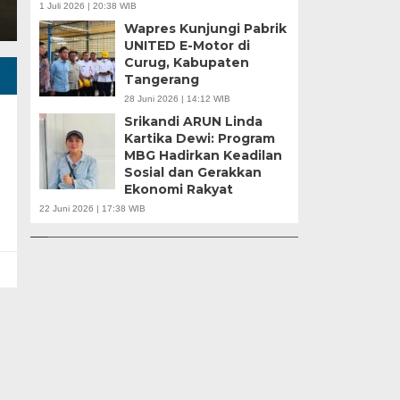
1 Juli 2026 | 20:38 WIB
Wapres Kunjungi Pabrik
UNITED E-Motor di
Curug, Kabupaten
Tangerang
28 Juni 2026 | 14:12 WIB
Srikandi ARUN Linda
Kartika Dewi: Program
MBG Hadirkan Keadilan
Sosial dan Gerakkan
u |
Ekonomi Rakyat
r
APBD Tahun 2025 Anggarkan Rp200 Miliar |
Banten Butuh Gu
22 Juni 2026 | 17:38 WIB
Program Makan Bergizi Gratis Provinsi Banten
Teknokratif