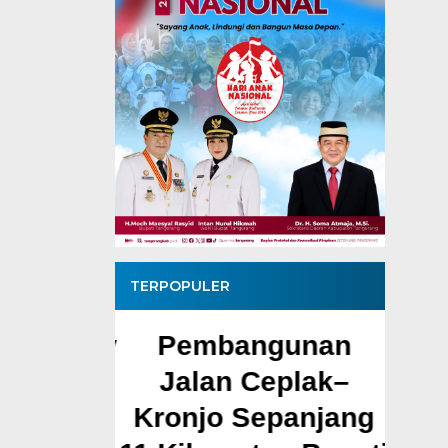
TERPOPULER
Pemprov
Pembangunan
Mu
Dukung
Jalan Ceplak–
Pem
 MBG,
Kronjo Sepanjang
Cil