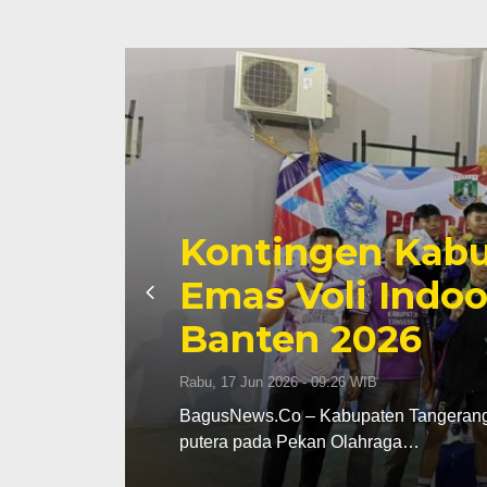
angerang Raih
di Popda XII
Zona
Sera
Senin, 15 Jun 
bang olahraga (cabor) voli indoor
BagusNews.C
di Kota Ser