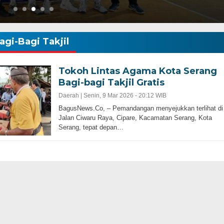
agi-Bagi Takjil
Tokoh Lintas Agama Kota Serang
Bagi-bagi Takjil Gratis
Daerah |
Senin, 9 Mar 2026 - 20:12 WIB
Gubernur Baru, Banten Harus Lebih Maj
BagusNews.Co, – Pemandangan menyejukkan terlihat di
bernur Progresif dan
Perencanaan Pembangunan Infrastruku
Jalan Ciwaru Raya, Cipare, Kacamatan Serang, Kota
Adalah Kunci
Serang, tepat depan…