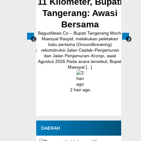
i Terima
11 Kilometer, Bupati
K
 Kepala
Tangerang: Awasi
karta
Bersama
nur Banten Andra
BagusNews.Co – Bupati Tangerang Moch.
BagusNew
tmen Pemerintah
Maesyal Rasyid, melakukan peletakan
Pemko
nten untuk terus
batu pertama (Groundbreaking)
memperk
n Program Makan
rekonstruksi Jalan Ceplak–Penjamuran
pote
ebagai salah satu
dan Jalan Penjamuran–Kronjo, awal
kekeri
...]
Agustus 2026.Pada acara tersebut, Bupati
Komitmen 
Maesyal [...]
go
2 hari ago
DAERAH