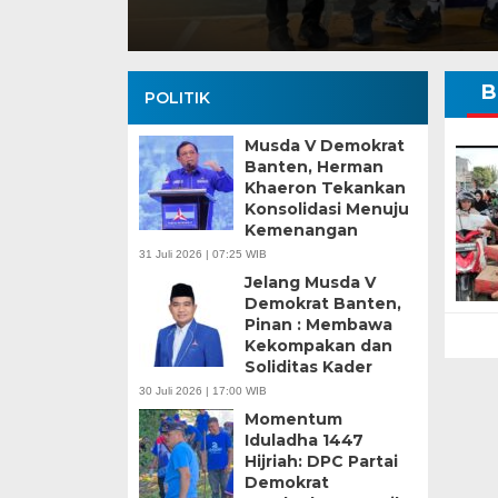
B
POLITIK
Musda V Demokrat
Banten, Herman
Khaeron Tekankan
Konsolidasi Menuju
Kemenangan
Banten Butuh Gu
31 Juli 2026 | 07:25 WIB
Teknokratif
Jelang Musda V
Demokrat Banten,
Pinan : Membawa
Kekompakan dan
Soliditas Kader
30 Juli 2026 | 17:00 WIB
Momentum
Iduladha 1447
Hijriah: DPC Partai
Demokrat