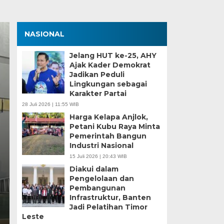
NASIONAL
Jelang HUT ke-25, AHY
Ajak Kader Demokrat
Jadikan Peduli
Lingkungan sebagai
Karakter Partai
28 Juli 2026 | 11:55 WIB
Kota Tang
Harga Kelapa Anjlok,
Petani Kubu Raya Minta
i Kota
Gelar Jua
Pemerintah Bangun
Industri Nasional
 Manual
Peparpeda
15 Juli 2026 | 20:43 WIB
Diakui dalam
Kamis, 11 Jun 2026 - 22:09 WI
Pengelolaan dan
Pembangunan
un Ajaran 2026/2007
BagusNews.Co – Kontingen
Infrastruktur, Banten
Pekan Olahraga Pelajar
Jadi Pelatihan Timor
Leste