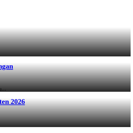
ngan
ku…
ten 2026