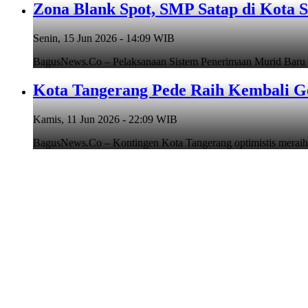
Zona Blank Spot, SMP Satap di Kota 
Senin, 15 Jun 2026 - 14:09 WIB
BagusNews.Co – Pelaksanaan Sistem Penerimaan Murid Baru
Kota Tangerang Pede Raih Kembali G
Kamis, 11 Jun 2026 - 22:09 WIB
BagusNews.Co – Kontingen Kota Tangerang optimistis meraih