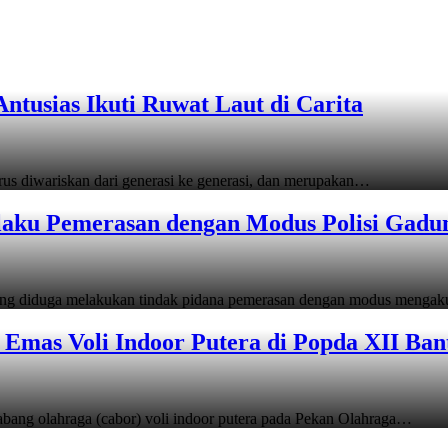
tusias Ikuti Ruwat Laut di Carita
s diwariskan dari generasi ke generasi, dan merupakan…
laku Pemerasan dengan Modus Polisi Gadu
ang diduga melakukan tindak pidana pemerasan dengan modus menga
Emas Voli Indoor Putera di Popda XII Ban
ang olahraga (cabor) voli indoor putera pada Pekan Olahraga…