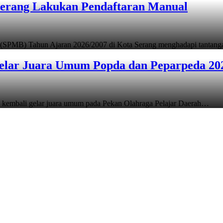
Serang Lakukan Pendaftaran Manual
 (SPMB) Tahun Ajaran 2026/2007 di Kota Serang menghadapi tantan
elar Juara Umum Popda dan Peparpeda 20
 kembali gelar juara umum pada Pekan Olahraga Pelajar Daerah…