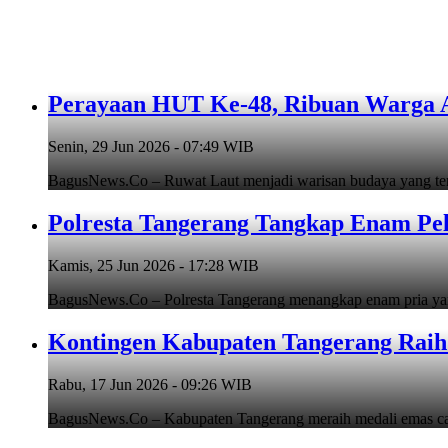
Perayaan HUT Ke-48, Ribuan Warga An
Senin, 29 Jun 2026 - 07:49 WIB
BagusNews.Co – Ruwat Laut menjadi warisan budaya yang teru
Polresta Tangerang Tangkap Enam Pe
Kamis, 25 Jun 2026 - 17:28 WIB
BagusNews.Co – Polresta Tangerang menangkap enam pria y
Kontingen Kabupaten Tangerang Raih 
Rabu, 17 Jun 2026 - 09:26 WIB
BagusNews.Co – Kabupaten Tangerang meraih medali emas cab