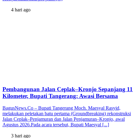
4 hari ago
Pembangunan Jalan Ceplak–Kronjo Sepanjang 11
Kilometer, Bupati Tangerang: Awasi Bersama
BagusNews.Co – Bupati Tangerang Moch. Maesyal Rasyid,
melakukan peletakan batu pertama (Groundbreaking) rekonstruksi
Jalan Ceplak–Penjamuran dan Jalan Penjamuran–Kronjo, awal
Agustus 2026.Pada acara tersebut, Bupati Maesyal [...]
3 hari ago