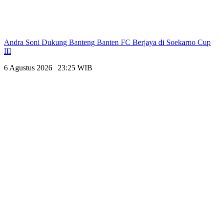
Andra Soni Dukung Banteng Banten FC Berjaya di Soekarno Cup
III
6 Agustus 2026 | 23:25 WIB