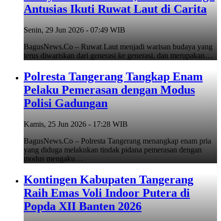
Antusias Ikuti Ruwat Laut di Carita
Senin, 29 Jun 2026 - 07:49 WIB
BagusNews.Co – Ruwat Laut menjadi warisan budaya yang
terus diwariskan dari generasi ke generasi, dan merupakan…
Polresta Tangerang Tangkap Enam
Pelaku Pemerasan dengan Modus
Polisi Gadungan
Kamis, 25 Jun 2026 - 17:28 WIB
BagusNews.Co – Polresta Tangerang menangkap enam pria
yang diduga melakukan tindak pidana pemerasan dengan
modus mengaku…
Kontingen Kabupaten Tangerang
Raih Emas Voli Indoor Putera di
Popda XII Banten 2026