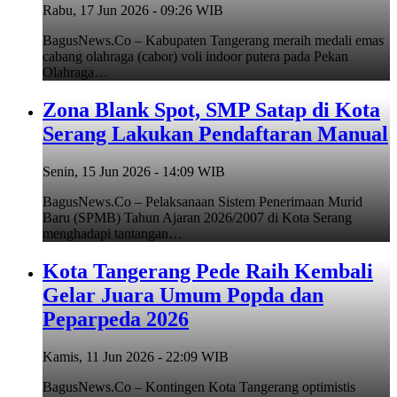
Rabu, 17 Jun 2026 - 09:26 WIB
BagusNews.Co – Kabupaten Tangerang meraih medali emas
cabang olahraga (cabor) voli indoor putera pada Pekan
Olahraga…
Zona Blank Spot, SMP Satap di Kota
Serang Lakukan Pendaftaran Manual
Senin, 15 Jun 2026 - 14:09 WIB
BagusNews.Co – Pelaksanaan Sistem Penerimaan Murid
Baru (SPMB) Tahun Ajaran 2026/2007 di Kota Serang
menghadapi tantangan…
Kota Tangerang Pede Raih Kembali
Gelar Juara Umum Popda dan
Peparpeda 2026
Kamis, 11 Jun 2026 - 22:09 WIB
BagusNews.Co – Kontingen Kota Tangerang optimistis