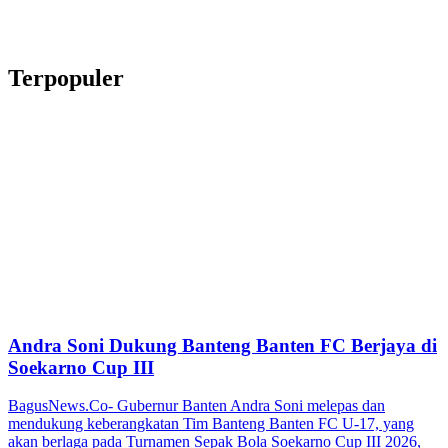
Terpopuler
Andra Soni Dukung Banteng Banten FC Berjaya di
Soekarno Cup III
BagusNews.Co- Gubernur Banten Andra Soni melepas dan
mendukung keberangkatan Tim Banteng Banten FC U-17, yang
akan berlaga pada Turnamen Sepak Bola Soekarno Cup III 2026,