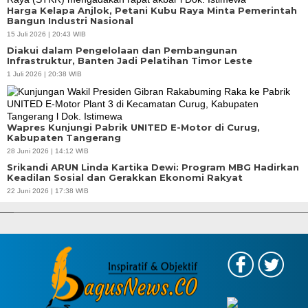
Harga Kelapa Anjlok, Petani Kubu Raya Minta Pemerintah
Bangun Industri Nasional
15 Juli 2026 | 20:43 WIB
Diakui dalam Pengelolaan dan Pembangunan
Infrastruktur, Banten Jadi Pelatihan Timor Leste
1 Juli 2026 | 20:38 WIB
Wapres Kunjungi Pabrik UNITED E-Motor di Curug,
Kabupaten Tangerang
28 Juni 2026 | 14:12 WIB
Srikandi ARUN Linda Kartika Dewi: Program MBG Hadirkan
Keadilan Sosial dan Gerakkan Ekonomi Rakyat
APBD Tahun 2025 Anggarkan Rp200 Miliar | Program Makan Bergizi
22 Juni 2026 | 17:38 WIB
Gratis Provinsi Banten