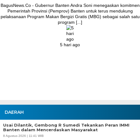
BagusNews.Co – Bupati Tangerang Moch. Maesyal Rasyid,
melakukan peletakan batu pertama (Groundbreaking) rekonstruksi
Jalan Ceplak–Penjamuran dan Jalan Penjamuran–Kronjo, awal
Agustus 2026.Pada acara tersebut, Bupati Maesyal [...]
4 hari ago
DAERAH
Usai Dilantik, Gembong R Sumedi Tekankan Peran IMMI
Banten dalam Mencerdaskan Masyarakat
8 Agustus 2026 | 11:41 WIB