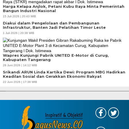
Harga Kelapa Anjlok, Petani Kubu Raya Minta Pemerintah
Bangun Industri Nasional
15 Juli 2026 | 20:43 WIB
Diakui dalam Pengelolaan dan Pembangunan
Infrastruktur, Banten Jadi Pelatihan Timor Leste
1 Juli 2026 | 20:38 WIB
Wapres Kunjungi Pabrik UNITED E-Motor di Curug,
Kabupaten Tangerang
28 Juni 2026 | 14:12 WIB
Srikandi ARUN Linda Kartika Dewi: Program MBG Hadirkan
Keadilan Sosial dan Gerakkan Ekonomi Rakyat
APBD Tahun 2025 Anggarkan Rp200 Miliar | Program Makan Bergizi
22 Juni 2026 | 17:38 WIB
Gratis Provinsi Banten