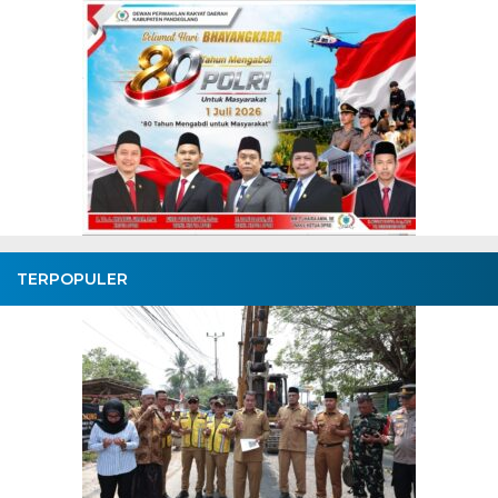
TERPOPULER
Bupati Tangerang Lantik 6
Pejabat Baru, Ketua Forum
Camat Duduki Kursi Dinas
Pendidikan
BagusNews.Co - Sebanyak enam pejabat dilantik oleh Bupati