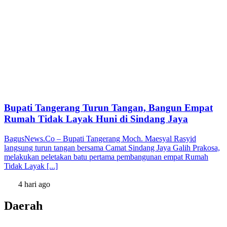
Bupati Tangerang Turun Tangan, Bangun Empat
Rumah Tidak Layak Huni di Sindang Jaya
BagusNews.Co – Bupati Tangerang Moch. Maesyal Rasyid
langsung turun tangan bersama Camat Sindang Jaya Galih Prakosa,
melakukan peletakan batu pertama pembangunan empat Rumah
Tidak Layak [...]
4 hari ago
Daerah