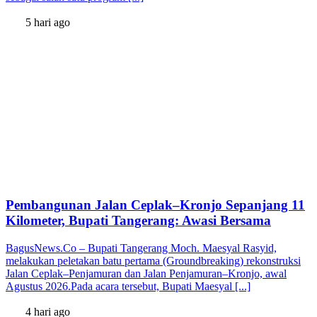
5 hari ago
Pembangunan Jalan Ceplak–Kronjo Sepanjang 11
Kilometer, Bupati Tangerang: Awasi Bersama
BagusNews.Co – Bupati Tangerang Moch. Maesyal Rasyid,
melakukan peletakan batu pertama (Groundbreaking) rekonstruksi
Jalan Ceplak–Penjamuran dan Jalan Penjamuran–Kronjo, awal
Agustus 2026.Pada acara tersebut, Bupati Maesyal [...]
4 hari ago