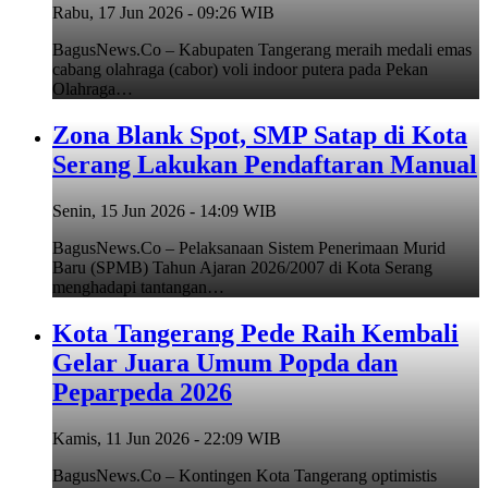
Rabu, 17 Jun 2026 - 09:26 WIB
BagusNews.Co – Kabupaten Tangerang meraih medali emas
cabang olahraga (cabor) voli indoor putera pada Pekan
Olahraga…
Zona Blank Spot, SMP Satap di Kota
Serang Lakukan Pendaftaran Manual
Senin, 15 Jun 2026 - 14:09 WIB
BagusNews.Co – Pelaksanaan Sistem Penerimaan Murid
Baru (SPMB) Tahun Ajaran 2026/2007 di Kota Serang
menghadapi tantangan…
Kota Tangerang Pede Raih Kembali
Gelar Juara Umum Popda dan
Peparpeda 2026
Kamis, 11 Jun 2026 - 22:09 WIB
BagusNews.Co – Kontingen Kota Tangerang optimistis