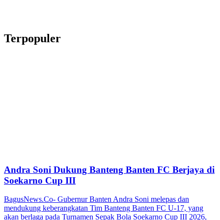
Terpopuler
Andra Soni Dukung Banteng Banten FC Berjaya di
Soekarno Cup III
BagusNews.Co- Gubernur Banten Andra Soni melepas dan
mendukung keberangkatan Tim Banteng Banten FC U-17, yang
akan berlaga pada Turnamen Sepak Bola Soekarno Cup III 2026,