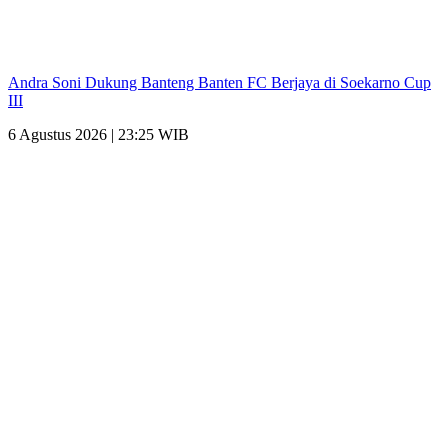
Andra Soni Dukung Banteng Banten FC Berjaya di Soekarno Cup
III
6 Agustus 2026 | 23:25 WIB