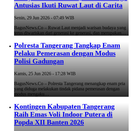
Antusias Ikuti Ruwat Laut di Carita
Senin, 29 Jun 2026 - 07:49 WIB
BagusNews.Co – Ruwat Laut menjadi warisan budaya yang
terus diwariskan dari generasi ke generasi, dan merupakan…
Polresta Tangerang Tangkap Enam
Pelaku Pemerasan dengan Modus
Polisi Gadungan
Kamis, 25 Jun 2026 - 17:28 WIB
BagusNews.Co – Polresta Tangerang menangkap enam pria
yang diduga melakukan tindak pidana pemerasan dengan
modus mengaku…
Kontingen Kabupaten Tangerang
Raih Emas Voli Indoor Putera di
Popda XII Banten 2026