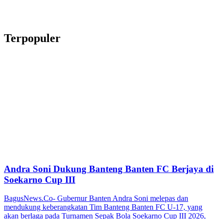
Terpopuler
Andra Soni Dukung Banteng Banten FC Berjaya di
Soekarno Cup III
BagusNews.Co- Gubernur Banten Andra Soni melepas dan
mendukung keberangkatan Tim Banteng Banten FC U-17, yang
akan berlaga pada Turnamen Sepak Bola Soekarno Cup III 2026,