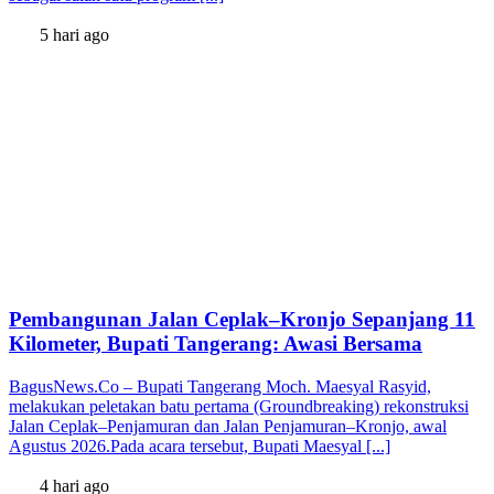
5 hari ago
Pembangunan Jalan Ceplak–Kronjo Sepanjang 11
Kilometer, Bupati Tangerang: Awasi Bersama
BagusNews.Co – Bupati Tangerang Moch. Maesyal Rasyid,
melakukan peletakan batu pertama (Groundbreaking) rekonstruksi
Jalan Ceplak–Penjamuran dan Jalan Penjamuran–Kronjo, awal
Agustus 2026.Pada acara tersebut, Bupati Maesyal [...]
4 hari ago