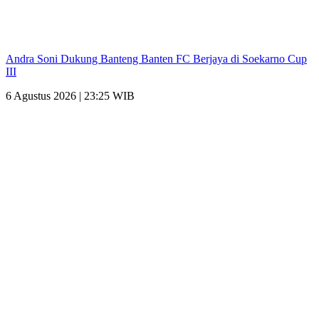
Andra Soni Dukung Banteng Banten FC Berjaya di Soekarno Cup
III
6 Agustus 2026 | 23:25 WIB