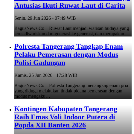
Antusias Ikuti Ruwat Laut di Carita
Senin, 29 Jun 2026 - 07:49 WIB
BagusNews.Co – Ruwat Laut menjadi warisan budaya yang
terus diwariskan dari generasi ke generasi, dan merupakan…
Polresta Tangerang Tangkap Enam
Pelaku Pemerasan dengan Modus
Polisi Gadungan
Kamis, 25 Jun 2026 - 17:28 WIB
BagusNews.Co – Polresta Tangerang menangkap enam pria
yang diduga melakukan tindak pidana pemerasan dengan
modus mengaku…
Kontingen Kabupaten Tangerang
Raih Emas Voli Indoor Putera di
Popda XII Banten 2026