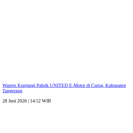
Wapres Kunjungi Pabrik UNITED E-Motor di Curug, Kabupaten
Tangerang
28 Juni 2026 | 14:12 WIB