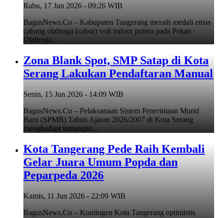
Rabu, 17 Jun 2026 - 09:26 WIB
BagusNews.Co – Kabupaten Tangerang meraih medali emas
cabang olahraga (cabor) voli indoor putera pada Pekan
Olahraga…
Zona Blank Spot, SMP Satap di Kota
Serang Lakukan Pendaftaran Manual
Senin, 15 Jun 2026 - 14:09 WIB
BagusNews.Co – Pelaksanaan Sistem Penerimaan Murid
Baru (SPMB) Tahun Ajaran 2026/2007 di Kota Serang
menghadapi tantangan…
Kota Tangerang Pede Raih Kembali
Gelar Juara Umum Popda dan
Peparpeda 2026
Kamis, 11 Jun 2026 - 22:09 WIB
BagusNews.Co – Kontingen Kota Tangerang optimistis