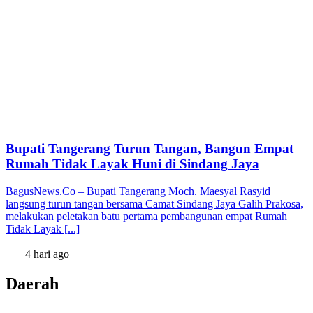
Bupati Tangerang Turun Tangan, Bangun Empat
Rumah Tidak Layak Huni di Sindang Jaya
BagusNews.Co – Bupati Tangerang Moch. Maesyal Rasyid
langsung turun tangan bersama Camat Sindang Jaya Galih Prakosa,
melakukan peletakan batu pertama pembangunan empat Rumah
Tidak Layak [...]
4 hari ago
Daerah