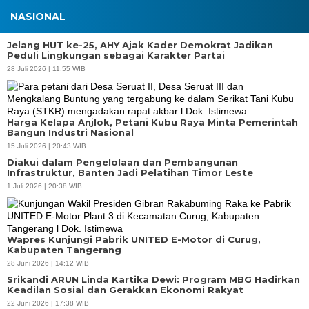
NASIONAL
Jelang HUT ke-25, AHY Ajak Kader Demokrat Jadikan
Peduli Lingkungan sebagai Karakter Partai
28 Juli 2026 | 11:55 WIB
Harga Kelapa Anjlok, Petani Kubu Raya Minta Pemerintah
Bangun Industri Nasional
15 Juli 2026 | 20:43 WIB
Diakui dalam Pengelolaan dan Pembangunan
Infrastruktur, Banten Jadi Pelatihan Timor Leste
1 Juli 2026 | 20:38 WIB
Wapres Kunjungi Pabrik UNITED E-Motor di Curug,
Kabupaten Tangerang
28 Juni 2026 | 14:12 WIB
Srikandi ARUN Linda Kartika Dewi: Program MBG Hadirkan
Keadilan Sosial dan Gerakkan Ekonomi Rakyat
APBD Tahun 2025 Anggarkan Rp200 Miliar | Program Makan Bergizi
22 Juni 2026 | 17:38 WIB