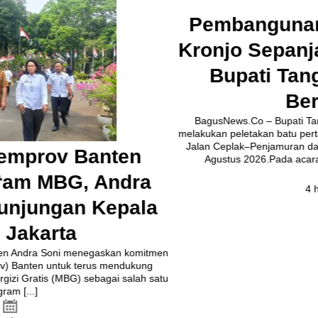
Pembangunan Jalan Ceplak–
Kronjo Sepanjang 11 Kilometer,
Bupati Tangerang: Awasi
Bersama
BagusNews.Co – Bupati Tangerang Moch. Maesyal Rasyid,
melakukan peletakan batu pertama (Groundbreaking) rekonstruksi
Jalan Ceplak–Penjamuran dan Jalan Penjamuran–Kronjo, awal
Agustus 2026.Pada acara tersebut, Bupati Maesyal [...]
4 hari ago