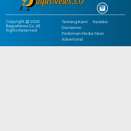
Copyright @ 2026
Tentang Kami
Redaksi
BagusNews.Co, All
Disclaimer
Rights Reserved
Pedoman Media Siber
Advertorial