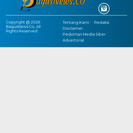
Copyright @ 2026
Tentang Kami
Redaksi
BagusNews.Co, All
Disclaimer
Rights Reserved
Pedoman Media Siber
Advertorial