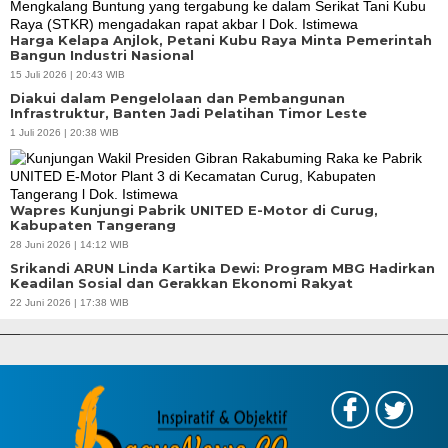
Harga Kelapa Anjlok, Petani Kubu Raya Minta Pemerintah
Bangun Industri Nasional
15 Juli 2026 | 20:43 WIB
Diakui dalam Pengelolaan dan Pembangunan
Infrastruktur, Banten Jadi Pelatihan Timor Leste
1 Juli 2026 | 20:38 WIB
Wapres Kunjungi Pabrik UNITED E-Motor di Curug,
Kabupaten Tangerang
28 Juni 2026 | 14:12 WIB
Srikandi ARUN Linda Kartika Dewi: Program MBG Hadirkan
Keadilan Sosial dan Gerakkan Ekonomi Rakyat
APBD Tahun 2025 Anggarkan Rp200 Miliar | Program Makan Bergizi
22 Juni 2026 | 17:38 WIB
Gratis Provinsi Banten