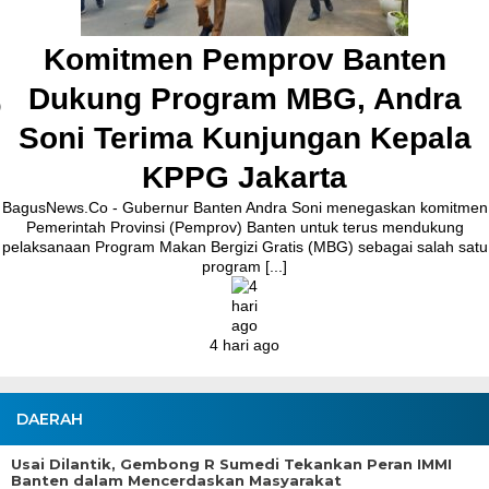
BagusNews.Co – Bupati Tangerang Moch. Maesyal Rasyid,
melakukan peletakan batu pertama (Groundbreaking) rekonstruksi
Jalan Ceplak–Penjamuran dan Jalan Penjamuran–Kronjo, awal
Agustus 2026.Pada acara tersebut, Bupati Maesyal [...]
3 hari ago
DAERAH
Usai Dilantik, Gembong R Sumedi Tekankan Peran IMMI
Banten dalam Mencerdaskan Masyarakat