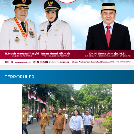
TERPOPULER
Pembangunan Jalan Ceplak–
Kronjo Sepanjang 11 Kilometer,
Bupati Tangerang: Awasi
Bersama