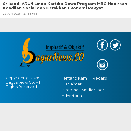
Srikandi ARUN Linda Kartika Dewi: Program MBG Hadirkan
Keadilan Sosial dan Gerakkan Ekonomi Rakyat
APBD Tahun 2025 Anggarkan Rp200 Miliar | Program Makan Bergizi
22 Juni 2026 | 17:38 WIB
Gratis Provinsi Banten
Copyright @ 2026
Tentang Kami
Redaksi
BagusNews.Co, All
Disclaimer
Rights Reserved
Pedoman Media Siber
Advertorial