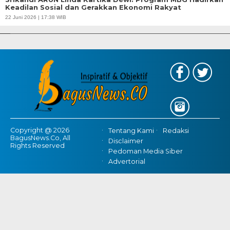
Keadilan Sosial dan Gerakkan Ekonomi Rakyat
APBD Tahun 2025 Anggarkan Rp200 Miliar | Program Makan Bergizi
22 Juni 2026 | 17:38 WIB
Gratis Provinsi Banten
Copyright @ 2026
Tentang Kami
Redaksi
BagusNews.Co, All
Disclaimer
Rights Reserved
Pedoman Media Siber
Advertorial