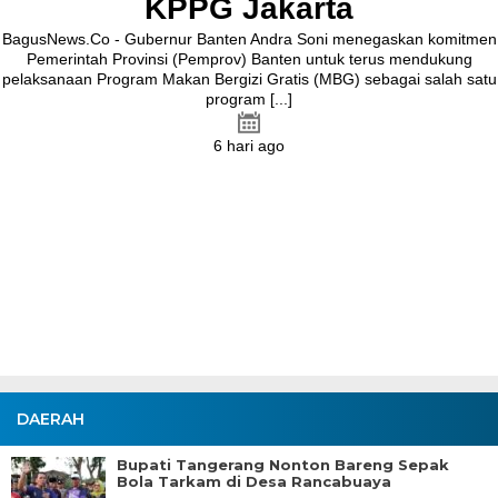
Bersama
BagusNews.Co – Bupati Tangerang Moch. Maesyal Rasyid,
melakukan peletakan batu pertama (Groundbreaking) rekonstruksi
Jalan Ceplak–Penjamuran dan Jalan Penjamuran–Kronjo, awal
Agustus 2026.Pada acara tersebut, Bupati Maesyal [...]
5 hari ago
DAERAH
Bupati Tangerang Nonton Bareng Sepak
Bola Tarkam di Desa Rancabuaya