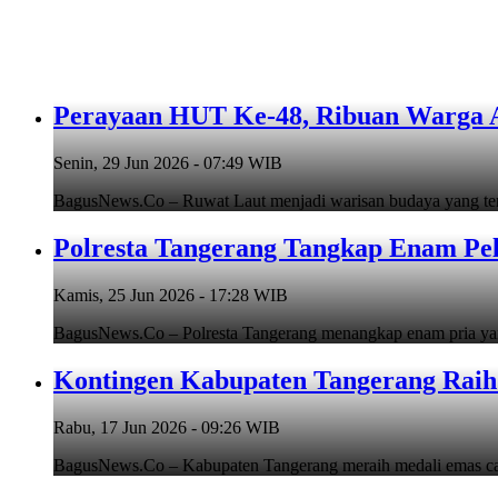
Perayaan HUT Ke-48, Ribuan Warga An
Senin, 29 Jun 2026 - 07:49 WIB
BagusNews.Co – Ruwat Laut menjadi warisan budaya yang teru
Polresta Tangerang Tangkap Enam Pe
Kamis, 25 Jun 2026 - 17:28 WIB
BagusNews.Co – Polresta Tangerang menangkap enam pria y
Kontingen Kabupaten Tangerang Raih 
Rabu, 17 Jun 2026 - 09:26 WIB
BagusNews.Co – Kabupaten Tangerang meraih medali emas cab