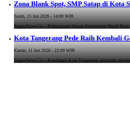
Zona Blank Spot, SMP Satap di Kota 
Senin, 15 Jun 2026 - 14:09 WIB
BagusNews.Co – Pelaksanaan Sistem Penerimaan Murid Baru
Kota Tangerang Pede Raih Kembali G
Kamis, 11 Jun 2026 - 22:09 WIB
BagusNews.Co – Kontingen Kota Tangerang optimistis meraih