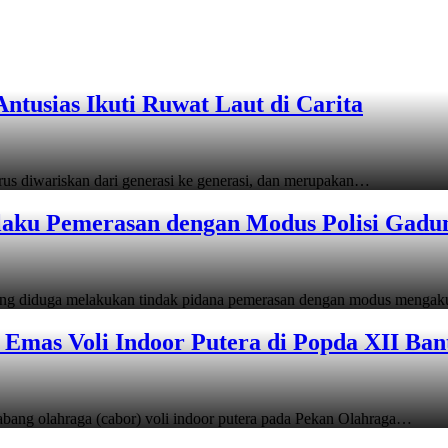
tusias Ikuti Ruwat Laut di Carita
s diwariskan dari generasi ke generasi, dan merupakan…
laku Pemerasan dengan Modus Polisi Gadu
ang diduga melakukan tindak pidana pemerasan dengan modus menga
Emas Voli Indoor Putera di Popda XII Ban
ang olahraga (cabor) voli indoor putera pada Pekan Olahraga…