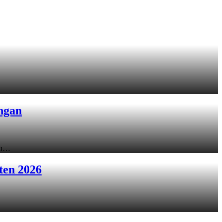
ngan
ku…
ten 2026