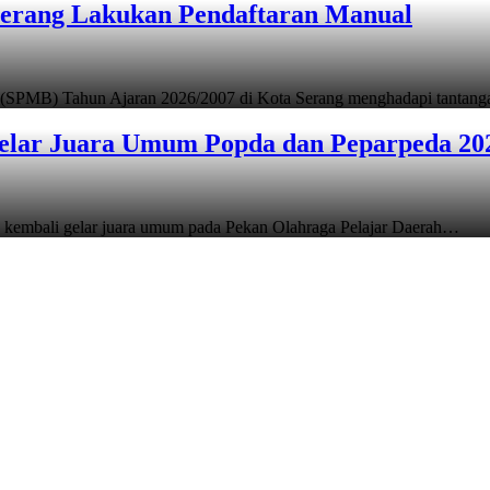
Serang Lakukan Pendaftaran Manual
 (SPMB) Tahun Ajaran 2026/2007 di Kota Serang menghadapi tantan
elar Juara Umum Popda dan Peparpeda 20
 kembali gelar juara umum pada Pekan Olahraga Pelajar Daerah…