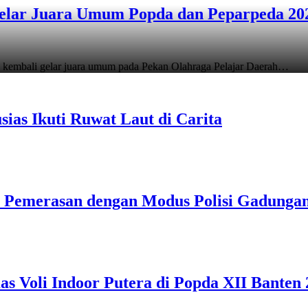
elar Juara Umum Popda dan Peparpeda 20
 kembali gelar juara umum pada Pekan Olahraga Pelajar Daerah…
as Ikuti Ruwat Laut di Carita
u Pemerasan dengan Modus Polisi Gadunga
 Voli Indoor Putera di Popda XII Banten 