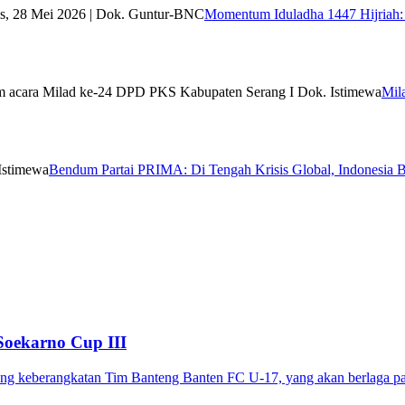
Momentum Iduladha 1447 Hijriah: 
Mil
Bendum Partai PRIMA: Di Tengah Krisis Global, Indonesia B
Soekarno Cup III
 keberangkatan Tim Banteng Banten FC U-17, yang akan berlaga pada