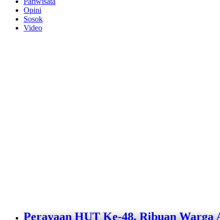
Pariwisata
Opini
Sosok
Video
Perayaan HUT Ke-48, Ribuan Warga An