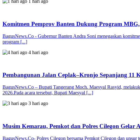
1 hari ago
Komitmen Pemprov Banten Dukung Program MBG, 
BagusNews.Co - Gubernur Banten Andra Soni menegaskan komitmen P
program [...]
4 hari ago
Pembangunan Jalan Ceplak–Kronjo Sepanjang 11 Ki
BagusNews.Co – Bupati Tangerang Moch. Maesyal Rasyid, melakukan
2026.Pada acara tersebut, Bupati Maesyal [...]
3 hari ago
Musim Kemarau, Pemkot dan Polres Cilegon Gelar A
BagusNews.Co- Polres Cilegon bersama Pemkot Cilegon dan unsur te