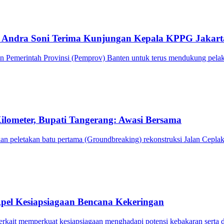
Andra Soni Terima Kunjungan Kepala KPPG Jakart
emerintah Provinsi (Pemprov) Banten untuk terus mendukung pelaks
lometer, Bupati Tangerang: Awasi Bersama
 peletakan batu pertama (Groundbreaking) rekonstruksi Jalan Cepla
pel Kesiapsiagaan Bencana Kekeringan
rkait memperkuat kesiapsiagaan menghadapi potensi kebakaran serta 