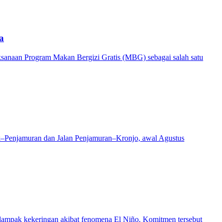
a
anaan Program Makan Bergizi Gratis (MBG) sebagai salah satu
k–Penjamuran dan Jalan Penjamuran–Kronjo, awal Agustus
dampak kekeringan akibat fenomena El Niño. Komitmen tersebut