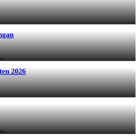
ngan
ku…
ten 2026
gan…