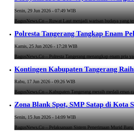
Senin, 29 Jun 2026 - 07:49 WIB
BagusNews.Co – Ruwat Laut menjadi warisan budaya yang teru
Polresta Tangerang Tangkap Enam Pe
Kamis, 25 Jun 2026 - 17:28 WIB
BagusNews.Co – Polresta Tangerang menangkap enam pria y
Kontingen Kabupaten Tangerang Raih 
Rabu, 17 Jun 2026 - 09:26 WIB
BagusNews.Co – Kabupaten Tangerang meraih medali emas cab
Zona Blank Spot, SMP Satap di Kota 
Senin, 15 Jun 2026 - 14:09 WIB
BagusNews.Co – Pelaksanaan Sistem Penerimaan Murid Baru