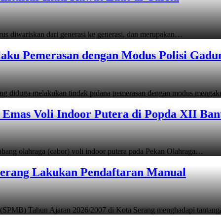
s diwariskan dari generasi ke generasi, dan merupakan…
laku Pemerasan dengan Modus Polisi Gadu
ang diduga melakukan tindak pidana pemerasan dengan modus menga
Emas Voli Indoor Putera di Popda XII Ban
ang olahraga (cabor) voli indoor putera pada Pekan Olahraga…
Serang Lakukan Pendaftaran Manual
 (SPMB) Tahun Ajaran 2026/2007 di Kota Serang menghadapi tantan