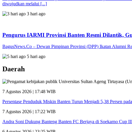
diwujudkan melalui [...]
3 hari ago
Pengurus IARMI Provinsi Banten Resmi Dilantik, G
BagusNews.Co – Dewan Pimpinan Provinsi (DPP) Ikatan Alumni Res
5 hari ago
Daerah
7 Agustus 2026 | 17:48 WIB
Persentase Penduduk Miskin Banten Turun Menjadi 5,38 Persen pad
7 Agustus 2026 | 17:22 WIB
Andra Soni Dukung Banteng Banten FC Berjaya di Soekarno Cup II
6 Agustus 2026 | 23:25 WIB