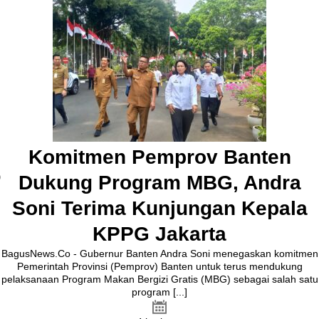
Pembangunan Jalan Ceplak–
Kronjo Sepanjang 11 Kilometer,
Bupati Tangerang: Awasi
Bersama
BagusNews.Co – Bupati Tangerang Moch. Maesyal Rasyid,
melakukan peletakan batu pertama (Groundbreaking) rekonstruksi
Jalan Ceplak–Penjamuran dan Jalan Penjamuran–Kronjo, awal
Agustus 2026.Pada acara tersebut, Bupati Maesyal [...]
3 hari ago