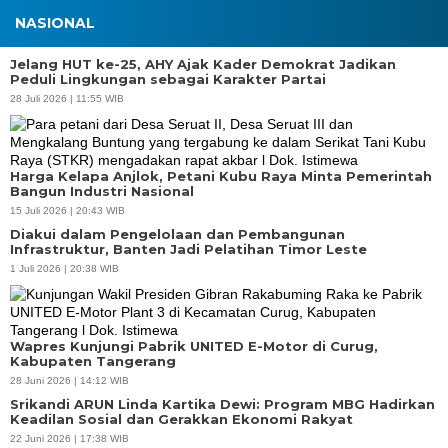
NASIONAL
Jelang HUT ke-25, AHY Ajak Kader Demokrat Jadikan
Peduli Lingkungan sebagai Karakter Partai
28 Juli 2026 | 11:55 WIB
Harga Kelapa Anjlok, Petani Kubu Raya Minta Pemerintah
Bangun Industri Nasional
15 Juli 2026 | 20:43 WIB
Diakui dalam Pengelolaan dan Pembangunan
Infrastruktur, Banten Jadi Pelatihan Timor Leste
1 Juli 2026 | 20:38 WIB
Wapres Kunjungi Pabrik UNITED E-Motor di Curug,
Kabupaten Tangerang
28 Juni 2026 | 14:12 WIB
Srikandi ARUN Linda Kartika Dewi: Program MBG Hadirkan
Keadilan Sosial dan Gerakkan Ekonomi Rakyat
APBD Tahun 2025 Anggarkan Rp200 Miliar | Program Makan Bergizi
22 Juni 2026 | 17:38 WIB