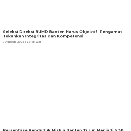
Seleksi Direksi BUMD Banten Harus Objektif, Pengamat
Tekankan Integritas dan Kompetensi
7 Agustus 2026 | 17:48 WIB
Persentase Penduduk Miskin Banten Turun Menjadi 5,38