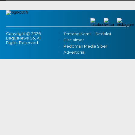
Copyright @ 2026
Tentang Kami
Redaksi
BagusNews.Co, All
Disclaimer
Rights Reserved
Pedoman Media Siber
Advertorial