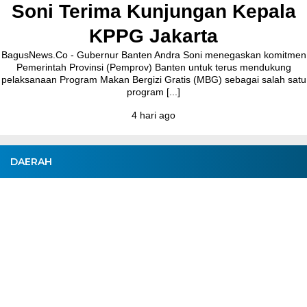
ungan Kepala
Bupati Tanger
arta
Bersa
a Soni menegaskan komitmen
BagusNews.Co – Bupati Tangerang
ten untuk terus mendukung
melakukan peletakan batu pertama (G
tis (MBG) sebagai salah satu
Jalan Ceplak–Penjamuran dan Jalan
]
Agustus 2026.Pada acara tersebut
3 hari ago
DAERAH