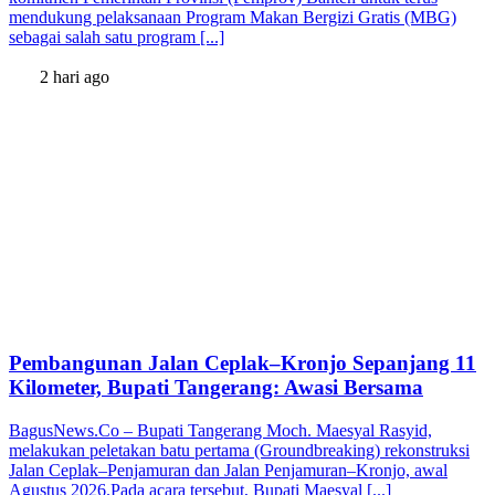
mendukung pelaksanaan Program Makan Bergizi Gratis (MBG)
sebagai salah satu program [...]
2 hari ago
Pembangunan Jalan Ceplak–Kronjo Sepanjang 11
Kilometer, Bupati Tangerang: Awasi Bersama
BagusNews.Co – Bupati Tangerang Moch. Maesyal Rasyid,
melakukan peletakan batu pertama (Groundbreaking) rekonstruksi
Jalan Ceplak–Penjamuran dan Jalan Penjamuran–Kronjo, awal
Agustus 2026.Pada acara tersebut, Bupati Maesyal [...]