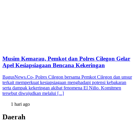
Musim Kemarau, Pemkot dan Polres Cilegon Gelar
Apel Kesiapsiagaan Bencana Kekeringan
BagusNews.Co- Polres Cilegon bersama Pemkot Cilegon dan unsur
terkait memperkuat kesiapsiagaan menghadapi potensi kebakaran
serta dampak kekeringan akibat fenomena El Niño. Komitmen
tersebut diwujudkan melalui [...]
1 hari ago
Daerah