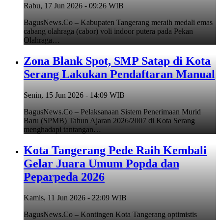
Rabu, 17 Jun 2026 - 09:26 WIB
BagusNews.Co – Kabupaten Tangerang meraih medali emas
cabang olahraga (cabor) voli indoor putera pada Pekan
Olahraga…
Zona Blank Spot, SMP Satap di Kota
Serang Lakukan Pendaftaran Manual
Senin, 15 Jun 2026 - 14:09 WIB
BagusNews.Co – Pelaksanaan Sistem Penerimaan Murid
Baru (SPMB) Tahun Ajaran 2026/2007 di Kota Serang
menghadapi tantangan…
Kota Tangerang Pede Raih Kembali
Gelar Juara Umum Popda dan
Peparpeda 2026
Kamis, 11 Jun 2026 - 22:09 WIB
BagusNews.Co – Kontingen Kota Tangerang optimistis