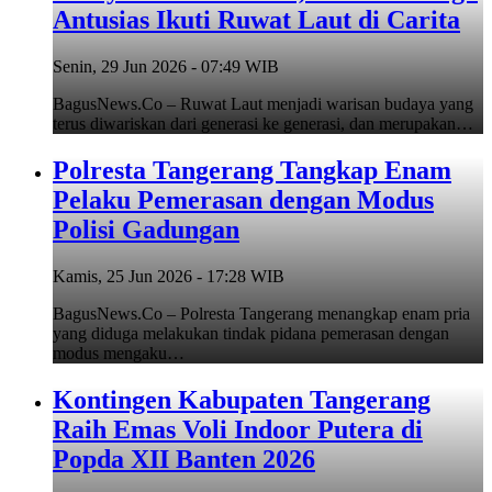
Antusias Ikuti Ruwat Laut di Carita
Senin, 29 Jun 2026 - 07:49 WIB
BagusNews.Co – Ruwat Laut menjadi warisan budaya yang
terus diwariskan dari generasi ke generasi, dan merupakan…
Polresta Tangerang Tangkap Enam
Pelaku Pemerasan dengan Modus
Polisi Gadungan
Kamis, 25 Jun 2026 - 17:28 WIB
BagusNews.Co – Polresta Tangerang menangkap enam pria
yang diduga melakukan tindak pidana pemerasan dengan
modus mengaku…
Kontingen Kabupaten Tangerang
Raih Emas Voli Indoor Putera di
Popda XII Banten 2026