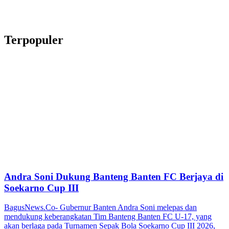
Terpopuler
Andra Soni Dukung Banteng Banten FC Berjaya di
Soekarno Cup III
BagusNews.Co- Gubernur Banten Andra Soni melepas dan
mendukung keberangkatan Tim Banteng Banten FC U-17, yang
akan berlaga pada Turnamen Sepak Bola Soekarno Cup III 2026,