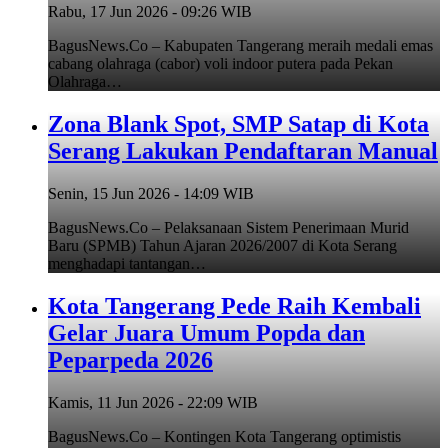
Rabu, 17 Jun 2026 - 09:26 WIB
BagusNews.Co – Kabupaten Tangerang meraih medali emas
cabang olahraga (cabor) voli indoor putera pada Pekan
Olahraga…
Zona Blank Spot, SMP Satap di Kota
Serang Lakukan Pendaftaran Manual
Senin, 15 Jun 2026 - 14:09 WIB
BagusNews.Co – Pelaksanaan Sistem Penerimaan Murid
Baru (SPMB) Tahun Ajaran 2026/2007 di Kota Serang
menghadapi tantangan…
Kota Tangerang Pede Raih Kembali
Gelar Juara Umum Popda dan
Peparpeda 2026
Kamis, 11 Jun 2026 - 22:09 WIB
BagusNews.Co – Kontingen Kota Tangerang optimistis