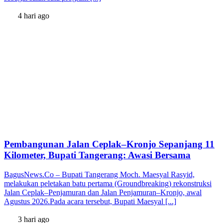
4 hari ago
Pembangunan Jalan Ceplak–Kronjo Sepanjang 11
Kilometer, Bupati Tangerang: Awasi Bersama
BagusNews.Co – Bupati Tangerang Moch. Maesyal Rasyid,
melakukan peletakan batu pertama (Groundbreaking) rekonstruksi
Jalan Ceplak–Penjamuran dan Jalan Penjamuran–Kronjo, awal
Agustus 2026.Pada acara tersebut, Bupati Maesyal [...]
3 hari ago