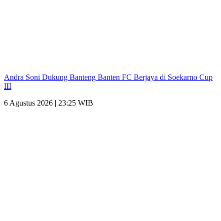
Andra Soni Dukung Banteng Banten FC Berjaya di Soekarno Cup
III
6 Agustus 2026 | 23:25 WIB