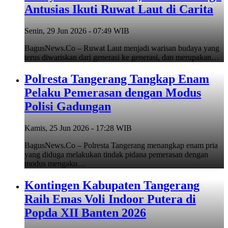
Antusias Ikuti Ruwat Laut di Carita
Senin, 29 Jun 2026 - 07:49 WIB
BagusNews.Co – Ruwat Laut menjadi warisan budaya yang
terus diwariskan dari generasi ke generasi, dan merupakan…
Polresta Tangerang Tangkap Enam
Pelaku Pemerasan dengan Modus
Polisi Gadungan
Kamis, 25 Jun 2026 - 17:28 WIB
BagusNews.Co – Polresta Tangerang menangkap enam pria
yang diduga melakukan tindak pidana pemerasan dengan
modus mengaku…
Kontingen Kabupaten Tangerang
Raih Emas Voli Indoor Putera di
Popda XII Banten 2026