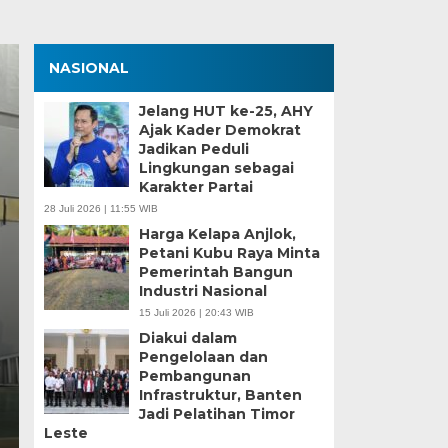
NASIONAL
Jelang HUT ke-25, AHY
Ajak Kader Demokrat
Jadikan Peduli
Lingkungan sebagai
Karakter Partai
28 Juli 2026 | 11:55 WIB
Harga Kelapa Anjlok,
Petani Kubu Raya Minta
Zona Blank Spot, SMP
Pemerintah Bangun
Industri Nasional
Serang Lakukan Pend
15 Juli 2026 | 20:43 WIB
Diakui dalam
Senin, 15 Jun 2026 - 14:09 WIB
Pengelolaan dan
Pembangunan
BagusNews.Co – Pelaksanaan Sistem Penerimaan M
Infrastruktur, Banten
di Kota Serang menghadapi tantangan…
Jadi Pelatihan Timor
Leste