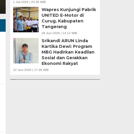
1 Juli 2026 | 20:38 WIB
Wapres Kunjungi Pabrik
UNITED E-Motor di
Curug, Kabupaten
Tangerang
28 Juni 2026 | 14:12 WIB
Srikandi ARUN Linda
Kartika Dewi: Program
MBG Hadirkan Keadilan
Sosial dan Gerakkan
u |
Ekonomi Rakyat
r
APBD Tahun 2025 Anggarkan Rp200 Miliar |
Banten Butuh Gu
22 Juni 2026 | 17:38 WIB
Program Makan Bergizi Gratis Provinsi Banten
Teknokratif