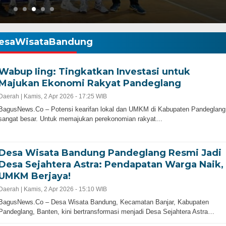
esaWisataBandung
Wabup Iing: Tingkatkan Investasi untuk
Majukan Ekonomi Rakyat Pandeglang
Daerah |
Kamis, 2 Apr 2026 - 17:25 WIB
Gubernur Baru, Banten Harus Lebih Maj
BagusNews.Co – Potensi kearifan lokal dan UMKM di Kabupaten Pandeglang
bernur Progresif dan
Perencanaan Pembangunan Infrastruku
sangat besar. Untuk memajukan perekonomian rakyat…
Adalah Kunci
Desa Wisata Bandung Pandeglang Resmi Jadi
Desa Sejahtera Astra: Pendapatan Warga Naik,
UMKM Berjaya!
Daerah |
Kamis, 2 Apr 2026 - 15:10 WIB
BagusNews.Co – Desa Wisata Bandung, Kecamatan Banjar, Kabupaten
Pandeglang, Banten, kini bertransformasi menjadi Desa Sejahtera Astra…