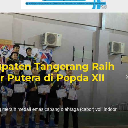
paten Tangerang Raih
r Putera di Popda XII
eraih medali emas cabang olahraga (cabor) voli indoor