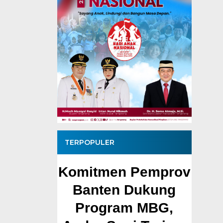
TERPOPULER
Pemprov
Pembangunan
Mu
Dukung
Jalan Ceplak–
Pem
 MBG,
Kronjo Sepanjang
Cil