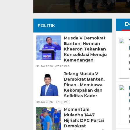
D
POLITIK
Musda V Demokrat
Banten, Herman
Khaeron Tekankan
Konsolidasi Menuju
Kemenangan
Banten Butuh Gu
31 Juli 2026 | 07:25 WIB
Teknokratif
Jelang Musda V
Demokrat Banten,
Pinan : Membawa
Kekompakan dan
Soliditas Kader
30 Juli 2026 | 17:00 WIB
Momentum
Iduladha 1447
Hijriah: DPC Partai
Demokrat