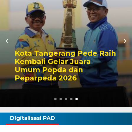
h
Perayaan HUT Ke-48,
Ribuan Warga Antusias
Ikuti Ruwat Laut di Carita
Digitalisasi PAD