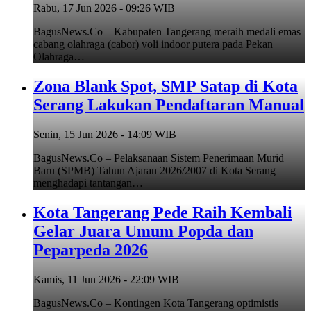
Rabu, 17 Jun 2026 - 09:26 WIB
BagusNews.Co – Kabupaten Tangerang meraih medali emas
cabang olahraga (cabor) voli indoor putera pada Pekan
Olahraga…
Zona Blank Spot, SMP Satap di Kota
Serang Lakukan Pendaftaran Manual
Senin, 15 Jun 2026 - 14:09 WIB
BagusNews.Co – Pelaksanaan Sistem Penerimaan Murid
Baru (SPMB) Tahun Ajaran 2026/2007 di Kota Serang
menghadapi tantangan…
Kota Tangerang Pede Raih Kembali
Gelar Juara Umum Popda dan
Peparpeda 2026
Kamis, 11 Jun 2026 - 22:09 WIB
BagusNews.Co – Kontingen Kota Tangerang optimistis