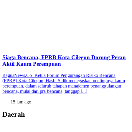
Siaga Bencana, FPRB Kota Cilegon Dorong Peran
Aktif Kaum Perempuan
BagusNews.Co- Ketua Forum Pengurangan Risiko Bencana
(FPRB) Kota Cilegon, Hasbi Sidik menegaskan pentingnya kaum
perempuan, dalam seluruh tahapan manajemen penanggulangan
bencana, mulai dari pra-bencana, tanggap [...]
15 jam ago
Daerah