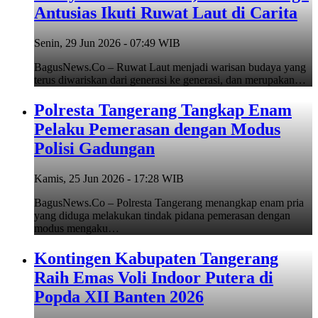
Antusias Ikuti Ruwat Laut di Carita
Senin, 29 Jun 2026 - 07:49 WIB
BagusNews.Co – Ruwat Laut menjadi warisan budaya yang
terus diwariskan dari generasi ke generasi, dan merupakan…
Polresta Tangerang Tangkap Enam
Pelaku Pemerasan dengan Modus
Polisi Gadungan
Kamis, 25 Jun 2026 - 17:28 WIB
BagusNews.Co – Polresta Tangerang menangkap enam pria
yang diduga melakukan tindak pidana pemerasan dengan
modus mengaku…
Kontingen Kabupaten Tangerang
Raih Emas Voli Indoor Putera di
Popda XII Banten 2026