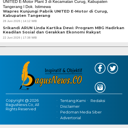
Wapres Kunjungi Pabrik UNITED E-Motor di Curug,
Kabupaten Tangerang
28 Juni 2026 | 14:12 WIB
Srikandi ARUN Linda Kartika Dewi: Program MBG Hadirkan
Keadilan Sosial dan Gerakkan Ekonomi Rakyat
APBD Tahun 2025 Anggarkan Rp200 Miliar | Program Makan Bergizi
22 Juni 2026 | 17:38 WIB
Gratis Provinsi Banten
Copyright @ 2026
Tentang Kami
Redaksi
BagusNews.Co, All
Disclaimer
Rights Reserved
Pedoman Media Siber
Advertorial