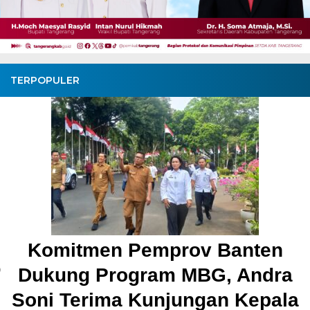
TERPOPULER
Pembangunan Jalan Cepl
Kronjo Sepanjang 11 Kilome
Bupati Tangerang: Awas
Bersama
BagusNews.Co – Bupati Tangerang Moch. Maesyal Ra
melakukan peletakan batu pertama (Groundbreaking) reko
Jalan Ceplak–Penjamuran dan Jalan Penjamuran–Kronj
en
Agustus 2026.Pada acara tersebut, Bupati Maesyal [.
dra
3 hari ago
pala