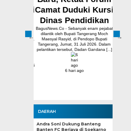
r, Bupati
Camat Duduki Kursi
So
BagusNe
: Awasi
Dinas Pendidikan
Son
BagusNews.Co - Sebanyak enam pejabat
keberang
ama
dilantik oleh Bupati Tangerang Moch
17, yan
 Tangerang Moch.
Maesyal Rasyid, di Pendopo Bupati
Sepak Bo
kukan peletakan
Tangerang, Jumat, 31 Juli 2026. Dalam
undbreaking)
pelantikan tersebut, Dadan Gandana [...]
eplak–Penjamuran
n–Kronjo, awal
 tersebut, Bupati
...]
6 hari ago
go
DAERAH
Andra Soni Dukung Banteng
Banten FC Berjaya di Soekarno