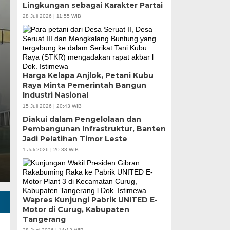
Lingkungan sebagai Karakter Partai
28 Juli 2026 | 11:55 WIB
Zona Blank Spot, SMP
Harga Kelapa Anjlok, Petani Kubu
Serang Lakukan Pend
Raya Minta Pemerintah Bangun
Industri Nasional
15 Juli 2026 | 20:43 WIB
Senin, 15 Jun 2026 - 14:09 WIB
Diakui dalam Pengelolaan dan
BagusNews.Co – Pelaksanaan Sistem Penerimaan M
Pembangunan Infrastruktur, Banten
di Kota Serang menghadapi tantangan…
Jadi Pelatihan Timor Leste
1 Juli 2026 | 20:38 WIB
Wapres Kunjungi Pabrik UNITED E-
Motor di Curug, Kabupaten
Tangerang