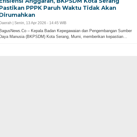
Efisiensi Anggaran, BKPSDM Kota Serang
Pastikan PPPK Paruh Waktu Tidak Akan
Dirumahkan
Gubernur Baru, Banten Harus Lebih Maj
Daerah |
Senin, 13 Apr 2026 - 14:45 WIB
bernur Progresif dan
Perencanaan Pembangunan Infrastruku
Adalah Kunci
BagusNews.Co – Kepala Badan Kepegawaian dan Pengembangan Sumber
Daya Manusia (BKPSDM) Kota Serang, Murni, memberikan kepastian…