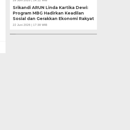
28 Juni 2026 | 14:12 WIB
Srikandi ARUN Linda Kartika Dewi:
Program MBG Hadirkan Keadilan
u |
Sosial dan Gerakkan Ekonomi Rakyat
r
APBD Tahun 2025 Anggarkan Rp200 Miliar |
Banten Butuh Gu
22 Juni 2026 | 17:38 WIB
Program Makan Bergizi Gratis Provinsi Banten
Teknokratif