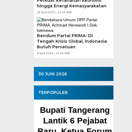
Perkuat Ketahanan Ekonomi
hingga Energi Kemasyarakatan
29 April 2026 | 14:44 WIB
Bendum Partai PRIMA: Di
Tengah Krisis Global, Indonesia
Butuh Persatuan
8 April 2026 | 14:58 WIB
30 JUNI 2026
TERPOPULER
gunan
Bupati Tangerang
And
eplak–
Lantik 6 Pejabat
Ban
panjang
Baru, Ketua Forum