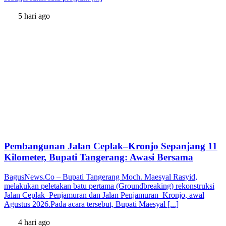
5 hari ago
Pembangunan Jalan Ceplak–Kronjo Sepanjang 11
Kilometer, Bupati Tangerang: Awasi Bersama
BagusNews.Co – Bupati Tangerang Moch. Maesyal Rasyid,
melakukan peletakan batu pertama (Groundbreaking) rekonstruksi
Jalan Ceplak–Penjamuran dan Jalan Penjamuran–Kronjo, awal
Agustus 2026.Pada acara tersebut, Bupati Maesyal [...]
4 hari ago