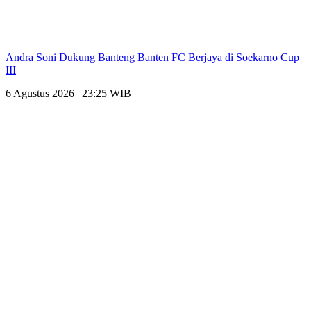
Andra Soni Dukung Banteng Banten FC Berjaya di Soekarno Cup
III
6 Agustus 2026 | 23:25 WIB