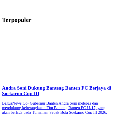
Terpopuler
Andra Soni Dukung Banteng Banten FC Berjaya di
Soekarno Cup III
BagusNews.Co- Gubernur Banten Andra Soni melepas dan
mendukung keberangkatan Tim Banteng Banten FC U-17, yang
akan berlaga pada Turnamen Sepak Bola Soekarno Cup III 2026,