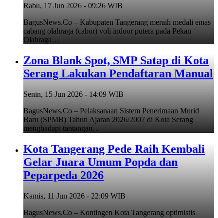
Rabu, 17 Jun 2026 - 09:26 WIB
BagusNews.Co – Kabupaten Tangerang meraih medali emas
cabang olahraga (cabor) voli indoor putera pada Pekan
Olahraga…
Zona Blank Spot, SMP Satap di Kota
Serang Lakukan Pendaftaran Manual
Senin, 15 Jun 2026 - 14:09 WIB
BagusNews.Co – Pelaksanaan Sistem Penerimaan Murid
Baru (SPMB) Tahun Ajaran 2026/2007 di Kota Serang
menghadapi tantangan…
Kota Tangerang Pede Raih Kembali
Gelar Juara Umum Popda dan
Peparpeda 2026
Kamis, 11 Jun 2026 - 22:09 WIB
BagusNews.Co – Kontingen Kota Tangerang optimistis