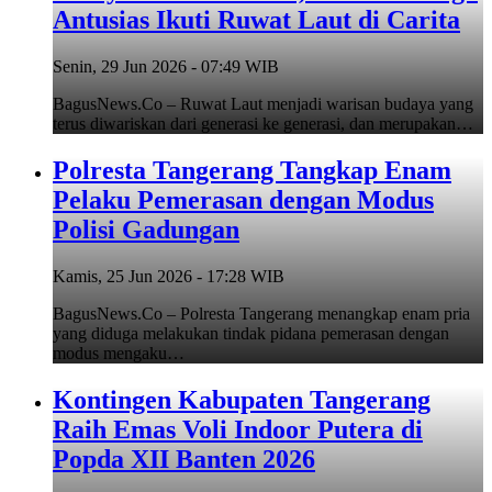
Antusias Ikuti Ruwat Laut di Carita
Senin, 29 Jun 2026 - 07:49 WIB
BagusNews.Co – Ruwat Laut menjadi warisan budaya yang
terus diwariskan dari generasi ke generasi, dan merupakan…
Polresta Tangerang Tangkap Enam
Pelaku Pemerasan dengan Modus
Polisi Gadungan
Kamis, 25 Jun 2026 - 17:28 WIB
BagusNews.Co – Polresta Tangerang menangkap enam pria
yang diduga melakukan tindak pidana pemerasan dengan
modus mengaku…
Kontingen Kabupaten Tangerang
Raih Emas Voli Indoor Putera di
Popda XII Banten 2026