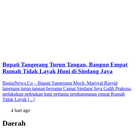
Bupati Tangerang Turun Tangan, Bangun Empat
Rumah Tidak Layak Huni di Sindang Jaya
BagusNews.Co – Bupati Tangerang Moch. Maesyal Rasyid
langsung turun tangan bersama Camat Sindang Jaya Galih Prakosa,
melakukan peletakan batu pertama pembangunan empat Rumah
Tidak Layak [...]
4 hari ago
Daerah