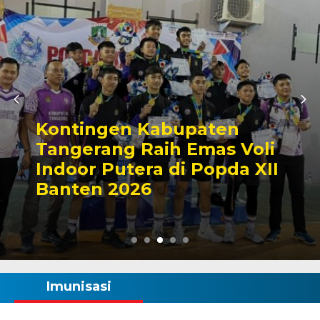
Zona Blank Spot, SMP
li
Satap di Kota Serang
XII
Lakukan Pendaftaran
Manual
Imunisasi