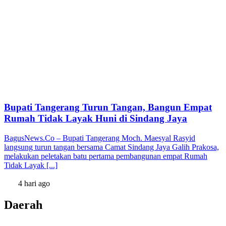
Bupati Tangerang Turun Tangan, Bangun Empat
Rumah Tidak Layak Huni di Sindang Jaya
BagusNews.Co – Bupati Tangerang Moch. Maesyal Rasyid
langsung turun tangan bersama Camat Sindang Jaya Galih Prakosa,
melakukan peletakan batu pertama pembangunan empat Rumah
Tidak Layak [...]
4 hari ago
Daerah