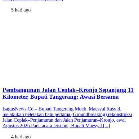
5 hari ago
Pembangunan Jalan Ceplak–Kronjo Sepanjang 11
Kilometer, Bupati Tangerang: Awasi Bersama
BagusNews.Co – Bupati Tangerang Moch. Maesyal Rasyid,
melakukan peletakan batu pertama (Groundbreaking) rekonstruksi
Jalan Ceplak–Penjamuran dan Jalan Penjamuran–Kronjo, awal
Agustus 2026.Pada acara tersebut, Bupati Maesyal [...]
4 hari ago