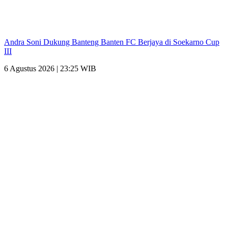
Andra Soni Dukung Banteng Banten FC Berjaya di Soekarno Cup
III
6 Agustus 2026 | 23:25 WIB