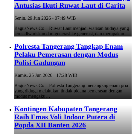
Antusias Ikuti Ruwat Laut di Carita
Senin, 29 Jun 2026 - 07:49 WIB
BagusNews.Co – Ruwat Laut menjadi warisan budaya yang
terus diwariskan dari generasi ke generasi, dan merupakan…
Polresta Tangerang Tangkap Enam
Pelaku Pemerasan dengan Modus
Polisi Gadungan
Kamis, 25 Jun 2026 - 17:28 WIB
BagusNews.Co – Polresta Tangerang menangkap enam pria
yang diduga melakukan tindak pidana pemerasan dengan
modus mengaku…
Kontingen Kabupaten Tangerang
Raih Emas Voli Indoor Putera di
Popda XII Banten 2026