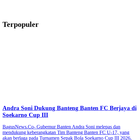
Terpopuler
Andra Soni Dukung Banteng Banten FC Berjaya di
Soekarno Cup III
BagusNews.Co- Gubernur Banten Andra Soni melepas dan
mendukung keberangkatan Tim Banteng Banten FC U-17, yang
akan berlaga pada Turnamen Sepak Bola Soekarno Cup III 2026,