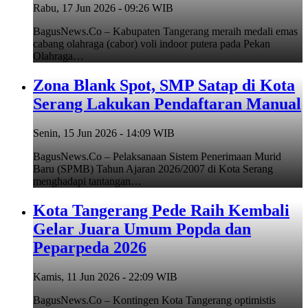
Rabu, 17 Jun 2026 - 09:26 WIB
BagusNews.Co – Kabupaten Tangerang meraih medali emas
cabang olahraga (cabor) voli indoor putera pada Pekan
Olahraga…
Zona Blank Spot, SMP Satap di Kota
Serang Lakukan Pendaftaran Manual
Senin, 15 Jun 2026 - 14:09 WIB
BagusNews.Co – Pelaksanaan Sistem Penerimaan Murid
Baru (SPMB) Tahun Ajaran 2026/2007 di Kota Serang
menghadapi tantangan…
Kota Tangerang Pede Raih Kembali
Gelar Juara Umum Popda dan
Peparpeda 2026
Kamis, 11 Jun 2026 - 22:09 WIB
BagusNews.Co – Kontingen Kota Tangerang optimistis