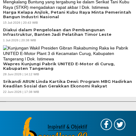
Harga Kelapa Anjlok, Petani Kubu Raya Minta Pemerintah
Bangun Industri Nasional
15 Juli 2026 | 20:43 WIB
Diakui dalam Pengelolaan dan Pembangunan
Infrastruktur, Banten Jadi Pelatihan Timor Leste
1 Juli 2026 | 20:38 WIB
Wapres Kunjungi Pabrik UNITED E-Motor di Curug,
Kabupaten Tangerang
28 Juni 2026 | 14:12 WIB
Srikandi ARUN Linda Kartika Dewi: Program MBG Hadirkan
Keadilan Sosial dan Gerakkan Ekonomi Rakyat
APBD Tahun 2025 Anggarkan Rp200 Miliar | Program Makan Bergizi
22 Juni 2026 | 17:38 WIB
Gratis Provinsi Banten