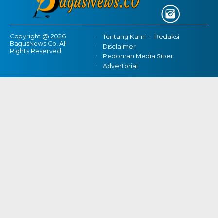
Copyright @ 2026
Tentang Kami
Redaksi
BagusNews.Co, All
Disclaimer
Rights Reserved
Pedoman Media Siber
Advertorial