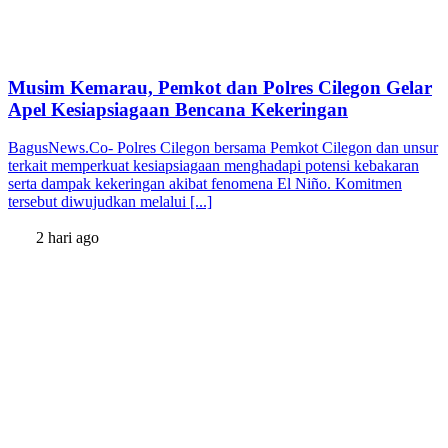
Musim Kemarau, Pemkot dan Polres Cilegon Gelar
Apel Kesiapsiagaan Bencana Kekeringan
BagusNews.Co- Polres Cilegon bersama Pemkot Cilegon dan unsur
terkait memperkuat kesiapsiagaan menghadapi potensi kebakaran
serta dampak kekeringan akibat fenomena El Niño. Komitmen
tersebut diwujudkan melalui [...]
2 hari ago