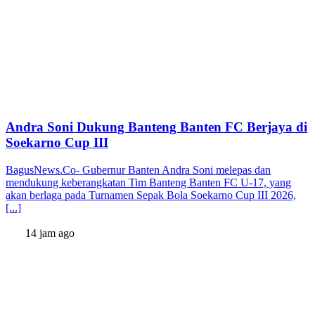
Andra Soni Dukung Banteng Banten FC Berjaya di
Soekarno Cup III
BagusNews.Co- Gubernur Banten Andra Soni melepas dan
mendukung keberangkatan Tim Banteng Banten FC U-17, yang
akan berlaga pada Turnamen Sepak Bola Soekarno Cup III 2026,
[...]
14 jam ago