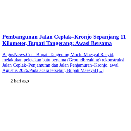
Pembangunan Jalan Ceplak–Kronjo Sepanjang 11
Kilometer, Bupati Tangerang: Awasi Bersama
BagusNews.Co – Bupati Tangerang Moch. Maesyal Rasyid,
melakukan peletakan batu pertama (Groundbreaking) rekonstruksi
Jalan Ceplak–Penjamuran dan Jalan Penjamuran–Kronjo, awal
Agustus 2026.Pada acara tersebut, Bupati Maesyal [...]
2 hari ago