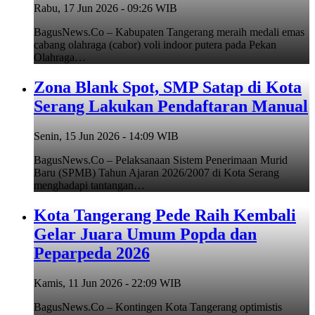
Rabu, 17 Jun 2026 - 09:26 WIB
BagusNews.Co – Kabupaten Tangerang meraih medali emas
cabang olahraga (cabor) voli indoor putera pada Pekan
Olahraga…
Zona Blank Spot, SMP Satap di Kota
Serang Lakukan Pendaftaran Manual
Senin, 15 Jun 2026 - 14:09 WIB
BagusNews.Co – Pelaksanaan Sistem Penerimaan Murid
Baru (SPMB) Tahun Ajaran 2026/2007 di Kota Serang
menghadapi tantangan…
Kota Tangerang Pede Raih Kembali
Gelar Juara Umum Popda dan
Peparpeda 2026
Kamis, 11 Jun 2026 - 22:09 WIB
BagusNews.Co – Kontingen Kota Tangerang optimistis