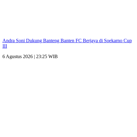
Andra Soni Dukung Banteng Banten FC Berjaya di Soekarno Cup
III
6 Agustus 2026 | 23:25 WIB