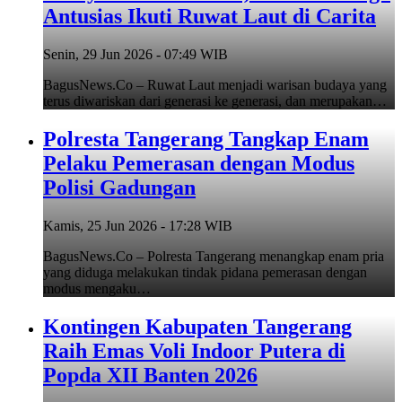
Antusias Ikuti Ruwat Laut di Carita
Senin, 29 Jun 2026 - 07:49 WIB
BagusNews.Co – Ruwat Laut menjadi warisan budaya yang
terus diwariskan dari generasi ke generasi, dan merupakan…
Polresta Tangerang Tangkap Enam
Pelaku Pemerasan dengan Modus
Polisi Gadungan
Kamis, 25 Jun 2026 - 17:28 WIB
BagusNews.Co – Polresta Tangerang menangkap enam pria
yang diduga melakukan tindak pidana pemerasan dengan
modus mengaku…
Kontingen Kabupaten Tangerang
Raih Emas Voli Indoor Putera di
Popda XII Banten 2026