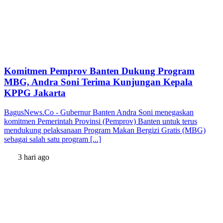
Komitmen Pemprov Banten Dukung Program
MBG, Andra Soni Terima Kunjungan Kepala
KPPG Jakarta
BagusNews.Co - Gubernur Banten Andra Soni menegaskan
komitmen Pemerintah Provinsi (Pemprov) Banten untuk terus
mendukung pelaksanaan Program Makan Bergizi Gratis (MBG)
sebagai salah satu program [...]
3 hari ago