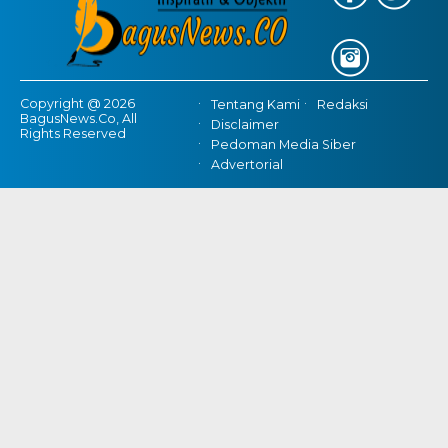
Copyright @ 2026
Tentang Kami
Redaksi
BagusNews.Co, All
Disclaimer
Rights Reserved
Pedoman Media Siber
Advertorial