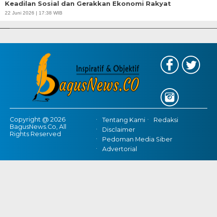
Keadilan Sosial dan Gerakkan Ekonomi Rakyat
APBD Tahun 2025 Anggarkan Rp200 Miliar | Program Makan Bergizi
22 Juni 2026 | 17:38 WIB
Gratis Provinsi Banten
Copyright @ 2026
Tentang Kami
Redaksi
BagusNews.Co, All
Disclaimer
Rights Reserved
Pedoman Media Siber
Advertorial