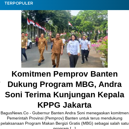
TERPOPULER
Pembangunan Ja
Kronjo Sepanjang 
Bupati Tanger
Bersa
BagusNews.Co – Bupati Tangerang
melakukan peletakan batu pertama (G
Jalan Ceplak–Penjamuran dan Jalan
rov Banten
Agustus 2026.Pada acara tersebut
 MBG, Andra
4 hari ago
ungan Kepala
arta
a Soni menegaskan komitmen
ten untuk terus mendukung
tis (MBG) sebagai salah satu
]