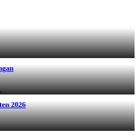
ngan
ku…
ten 2026