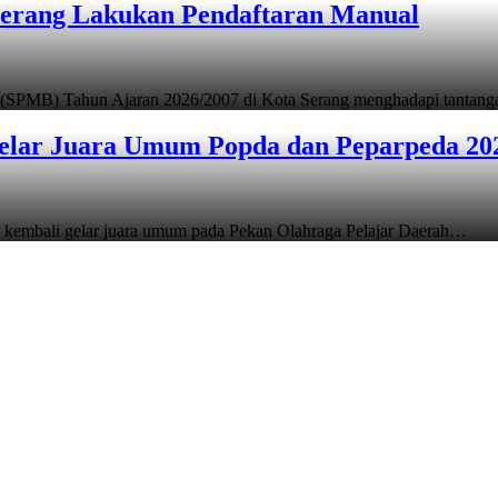
Serang Lakukan Pendaftaran Manual
 (SPMB) Tahun Ajaran 2026/2007 di Kota Serang menghadapi tantan
elar Juara Umum Popda dan Peparpeda 20
 kembali gelar juara umum pada Pekan Olahraga Pelajar Daerah…