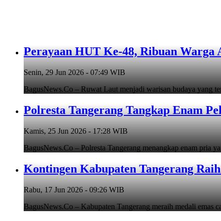
Perayaan HUT Ke-48, Ribuan Warga An
Senin, 29 Jun 2026 - 07:49 WIB
BagusNews.Co – Ruwat Laut menjadi warisan budaya yang teru
Polresta Tangerang Tangkap Enam Pe
Kamis, 25 Jun 2026 - 17:28 WIB
BagusNews.Co – Polresta Tangerang menangkap enam pria y
Kontingen Kabupaten Tangerang Raih 
Rabu, 17 Jun 2026 - 09:26 WIB
BagusNews.Co – Kabupaten Tangerang meraih medali emas cab