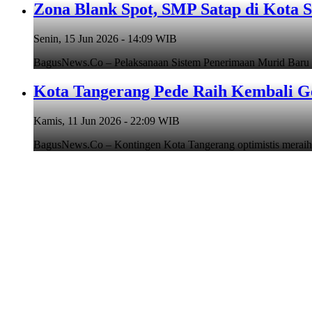
Zona Blank Spot, SMP Satap di Kota 
Senin, 15 Jun 2026 - 14:09 WIB
BagusNews.Co – Pelaksanaan Sistem Penerimaan Murid Baru
Kota Tangerang Pede Raih Kembali G
Kamis, 11 Jun 2026 - 22:09 WIB
BagusNews.Co – Kontingen Kota Tangerang optimistis meraih