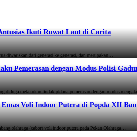
tusias Ikuti Ruwat Laut di Carita
s diwariskan dari generasi ke generasi, dan merupakan…
laku Pemerasan dengan Modus Polisi Gadu
ang diduga melakukan tindak pidana pemerasan dengan modus menga
Emas Voli Indoor Putera di Popda XII Ban
ang olahraga (cabor) voli indoor putera pada Pekan Olahraga…