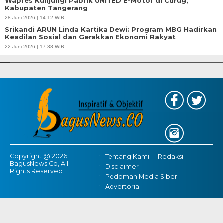
Wapres Kunjungi Pabrik UNITED E-Motor di Curug,
Kabupaten Tangerang
28 Juni 2026 | 14:12 WIB
Srikandi ARUN Linda Kartika Dewi: Program MBG Hadirkan
Keadilan Sosial dan Gerakkan Ekonomi Rakyat
APBD Tahun 2025 Anggarkan Rp200 Miliar | Program Makan Bergizi
22 Juni 2026 | 17:38 WIB
Gratis Provinsi Banten
Copyright @ 2026
Tentang Kami
Redaksi
BagusNews.Co, All
Disclaimer
Rights Reserved
Pedoman Media Siber
Advertorial