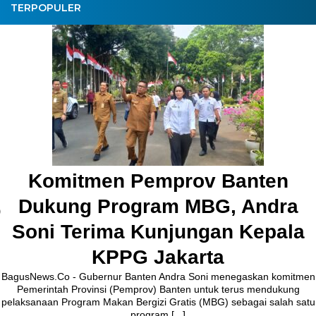
TERPOPULER
Pembangunan Jalan Ceplak–
Kronjo Sepanjang 11 Kilometer,
Bupati Tangerang: Awasi
Bersama
BagusNews.Co – Bupati Tangerang Moch. Maesyal Rasyid,
melakukan peletakan batu pertama (Groundbreaking) rekonstruksi
Jalan Ceplak–Penjamuran dan Jalan Penjamuran–Kronjo, awal
Agustus 2026.Pada acara tersebut, Bupati Maesyal [...]
3 hari ago