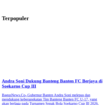
Terpopuler
Andra Soni Dukung Banteng Banten FC Berjaya di
Soekarno Cup III
BagusNews.Co- Gubernur Banten Andra Soni melepas dan
mendukung keberangkatan Tim Banteng Banten FC U-17, yang
akan berlaga pada Turnamen Sepak Bola Soekarno Cup III 2026,