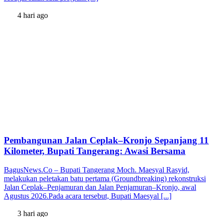
4 hari ago
Pembangunan Jalan Ceplak–Kronjo Sepanjang 11
Kilometer, Bupati Tangerang: Awasi Bersama
BagusNews.Co – Bupati Tangerang Moch. Maesyal Rasyid,
melakukan peletakan batu pertama (Groundbreaking) rekonstruksi
Jalan Ceplak–Penjamuran dan Jalan Penjamuran–Kronjo, awal
Agustus 2026.Pada acara tersebut, Bupati Maesyal [...]
3 hari ago