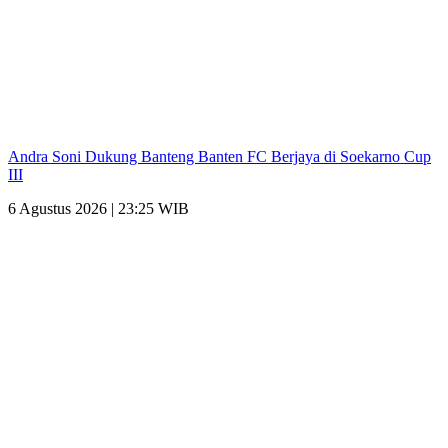
Andra Soni Dukung Banteng Banten FC Berjaya di Soekarno Cup
III
6 Agustus 2026 | 23:25 WIB