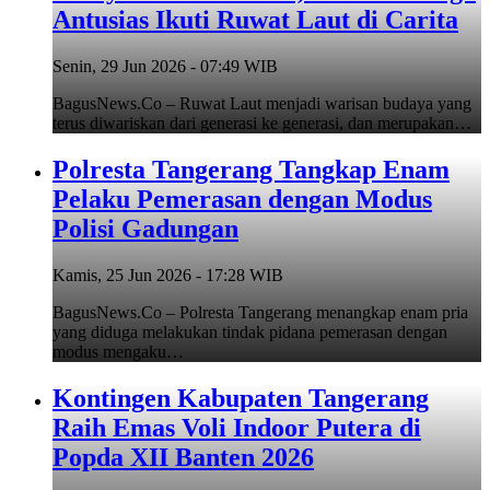
Antusias Ikuti Ruwat Laut di Carita
Senin, 29 Jun 2026 - 07:49 WIB
BagusNews.Co – Ruwat Laut menjadi warisan budaya yang
terus diwariskan dari generasi ke generasi, dan merupakan…
Polresta Tangerang Tangkap Enam
Pelaku Pemerasan dengan Modus
Polisi Gadungan
Kamis, 25 Jun 2026 - 17:28 WIB
BagusNews.Co – Polresta Tangerang menangkap enam pria
yang diduga melakukan tindak pidana pemerasan dengan
modus mengaku…
Kontingen Kabupaten Tangerang
Raih Emas Voli Indoor Putera di
Popda XII Banten 2026