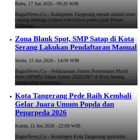
Rabu, 17 Jun 2026 - 09:26 WIB
BagusNews.Co – Kabupaten Tangerang meraih medali emas
cabang olahraga (cabor) voli indoor putera pada Pekan
Olahraga…
Zona Blank Spot, SMP Satap di Kota
Serang Lakukan Pendaftaran Manual
Senin, 15 Jun 2026 - 14:09 WIB
BagusNews.Co – Pelaksanaan Sistem Penerimaan Murid
Baru (SPMB) Tahun Ajaran 2026/2007 di Kota Serang
menghadapi tantangan…
Kota Tangerang Pede Raih Kembali
Gelar Juara Umum Popda dan
Peparpeda 2026
Kamis, 11 Jun 2026 - 22:09 WIB
BagusNews.Co – Kontingen Kota Tangerang optimistis