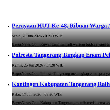
Perayaan HUT Ke-48, Ribuan Warga An
Senin, 29 Jun 2026 - 07:49 WIB
BagusNews.Co – Ruwat Laut menjadi warisan budaya yang teru
Polresta Tangerang Tangkap Enam Pe
Kamis, 25 Jun 2026 - 17:28 WIB
BagusNews.Co – Polresta Tangerang menangkap enam pria y
Kontingen Kabupaten Tangerang Raih 
Rabu, 17 Jun 2026 - 09:26 WIB
BagusNews.Co – Kabupaten Tangerang meraih medali emas cab