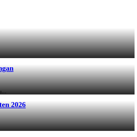
ngan
ku…
ten 2026