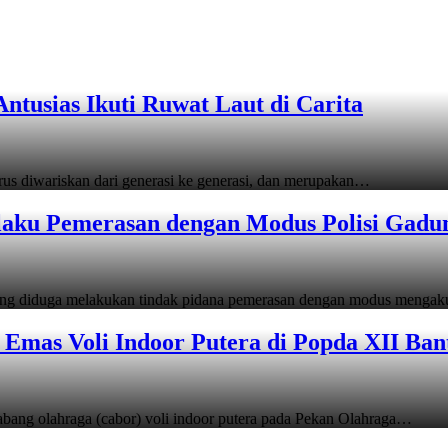
tusias Ikuti Ruwat Laut di Carita
s diwariskan dari generasi ke generasi, dan merupakan…
laku Pemerasan dengan Modus Polisi Gadu
ang diduga melakukan tindak pidana pemerasan dengan modus menga
Emas Voli Indoor Putera di Popda XII Ban
ang olahraga (cabor) voli indoor putera pada Pekan Olahraga…