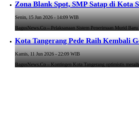
Zona Blank Spot, SMP Satap di Kota 
Senin, 15 Jun 2026 - 14:09 WIB
BagusNews.Co – Pelaksanaan Sistem Penerimaan Murid Baru
Kota Tangerang Pede Raih Kembali G
Kamis, 11 Jun 2026 - 22:09 WIB
BagusNews.Co – Kontingen Kota Tangerang optimistis meraih