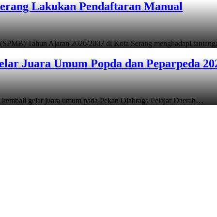
Serang Lakukan Pendaftaran Manual
 (SPMB) Tahun Ajaran 2026/2007 di Kota Serang menghadapi tantan
elar Juara Umum Popda dan Peparpeda 20
 kembali gelar juara umum pada Pekan Olahraga Pelajar Daerah…