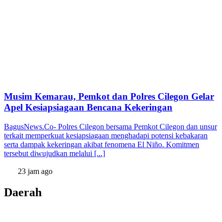
Musim Kemarau, Pemkot dan Polres Cilegon Gelar
Apel Kesiapsiagaan Bencana Kekeringan
BagusNews.Co- Polres Cilegon bersama Pemkot Cilegon dan unsur
terkait memperkuat kesiapsiagaan menghadapi potensi kebakaran
serta dampak kekeringan akibat fenomena El Niño. Komitmen
tersebut diwujudkan melalui [...]
23 jam ago
Daerah