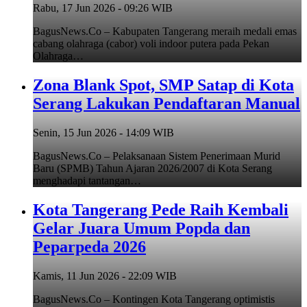
Rabu, 17 Jun 2026 - 09:26 WIB
BagusNews.Co – Kabupaten Tangerang meraih medali emas
cabang olahraga (cabor) voli indoor putera pada Pekan
Olahraga…
Zona Blank Spot, SMP Satap di Kota
Serang Lakukan Pendaftaran Manual
Senin, 15 Jun 2026 - 14:09 WIB
BagusNews.Co – Pelaksanaan Sistem Penerimaan Murid
Baru (SPMB) Tahun Ajaran 2026/2007 di Kota Serang
menghadapi tantangan…
Kota Tangerang Pede Raih Kembali
Gelar Juara Umum Popda dan
Peparpeda 2026
Kamis, 11 Jun 2026 - 22:09 WIB
BagusNews.Co – Kontingen Kota Tangerang optimistis