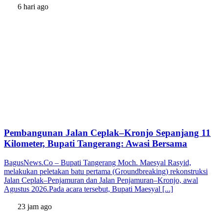
6 hari ago
Pembangunan Jalan Ceplak–Kronjo Sepanjang 11
Kilometer, Bupati Tangerang: Awasi Bersama
BagusNews.Co – Bupati Tangerang Moch. Maesyal Rasyid,
melakukan peletakan batu pertama (Groundbreaking) rekonstruksi
Jalan Ceplak–Penjamuran dan Jalan Penjamuran–Kronjo, awal
Agustus 2026.Pada acara tersebut, Bupati Maesyal [...]
23 jam ago