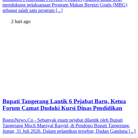
mendukung pelaksanaan Program Makan Bergizi Gratis (MBG)
sebagai salah satu program [...]
2 hari ago
Bupati Tangerang Lantik 6 Pejabat Baru, Ketua
Forum Camat Duduki Kursi Dinas Pendidikan
BagusNews.Co - Sebanyak enam pejabat dilantik oleh Bupati
Tangerang Moch Maesyal Rasyid, di Pendopo Bupati Tangerang,
Jumat, 31 Juli 2026. Dalam pelantikan tersebut, Dadan Gandana [...]