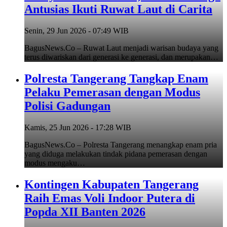
Antusias Ikuti Ruwat Laut di Carita
Senin, 29 Jun 2026 - 07:49 WIB
BagusNews.Co – Ruwat Laut menjadi warisan budaya yang
terus diwariskan dari generasi ke generasi, dan merupakan…
Polresta Tangerang Tangkap Enam
Pelaku Pemerasan dengan Modus
Polisi Gadungan
Kamis, 25 Jun 2026 - 17:28 WIB
BagusNews.Co – Polresta Tangerang menangkap enam pria
yang diduga melakukan tindak pidana pemerasan dengan
modus mengaku…
Kontingen Kabupaten Tangerang
Raih Emas Voli Indoor Putera di
Popda XII Banten 2026