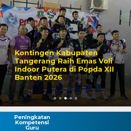
Kontingen Kabupaten
Tangerang Raih Emas Voli
Indoor Putera di Popda XII
Banten 2026
Peningkatan
Kompetensi
Guru