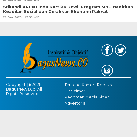
Srikandi ARUN Linda Kartika Dewi: Program MBG Hadirkan
Keadilan Sosial dan Gerakkan Ekonomi Rakyat
APBD Tahun 2025 Anggarkan Rp200 Miliar | Program Makan Bergizi
22 Juni 2026 | 17:38 WIB
Gratis Provinsi Banten
Copyright @ 2026
Tentang Kami
Redaksi
BagusNews.Co, All
Disclaimer
Rights Reserved
Pedoman Media Siber
Advertorial