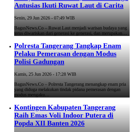
Antusias Ikuti Ruwat Laut di Carita
Senin, 29 Jun 2026 - 07:49 WIB
BagusNews.Co – Ruwat Laut menjadi warisan budaya yang
terus diwariskan dari generasi ke generasi, dan merupakan…
Polresta Tangerang Tangkap Enam
Pelaku Pemerasan dengan Modus
Polisi Gadungan
Kamis, 25 Jun 2026 - 17:28 WIB
BagusNews.Co – Polresta Tangerang menangkap enam pria
yang diduga melakukan tindak pidana pemerasan dengan
modus mengaku…
Kontingen Kabupaten Tangerang
Raih Emas Voli Indoor Putera di
Popda XII Banten 2026