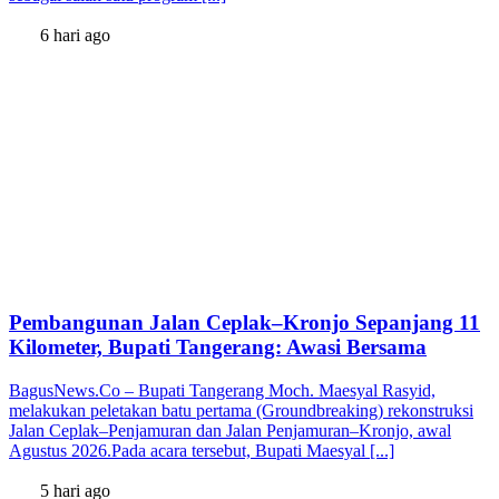
6 hari ago
Pembangunan Jalan Ceplak–Kronjo Sepanjang 11
Kilometer, Bupati Tangerang: Awasi Bersama
BagusNews.Co – Bupati Tangerang Moch. Maesyal Rasyid,
melakukan peletakan batu pertama (Groundbreaking) rekonstruksi
Jalan Ceplak–Penjamuran dan Jalan Penjamuran–Kronjo, awal
Agustus 2026.Pada acara tersebut, Bupati Maesyal [...]
5 hari ago