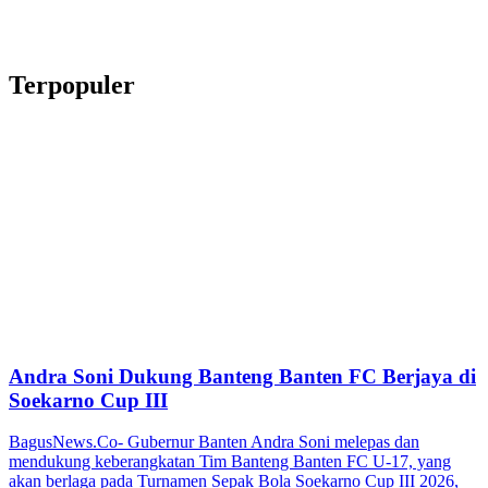
Terpopuler
Andra Soni Dukung Banteng Banten FC Berjaya di
Soekarno Cup III
BagusNews.Co- Gubernur Banten Andra Soni melepas dan
mendukung keberangkatan Tim Banteng Banten FC U-17, yang
akan berlaga pada Turnamen Sepak Bola Soekarno Cup III 2026,