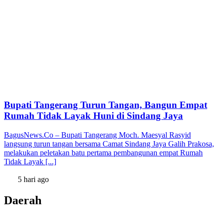
Bupati Tangerang Turun Tangan, Bangun Empat
Rumah Tidak Layak Huni di Sindang Jaya
BagusNews.Co – Bupati Tangerang Moch. Maesyal Rasyid
langsung turun tangan bersama Camat Sindang Jaya Galih Prakosa,
melakukan peletakan batu pertama pembangunan empat Rumah
Tidak Layak [...]
5 hari ago
Daerah