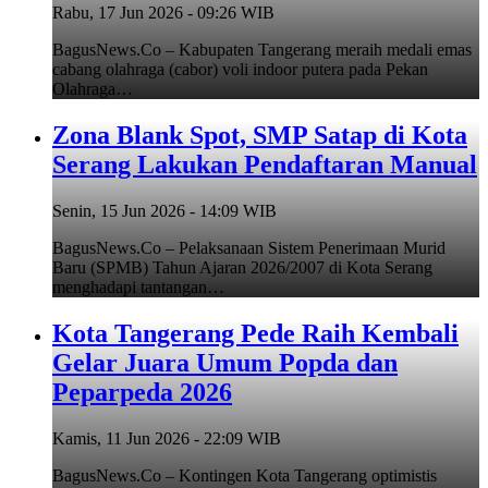
Rabu, 17 Jun 2026 - 09:26 WIB
BagusNews.Co – Kabupaten Tangerang meraih medali emas
cabang olahraga (cabor) voli indoor putera pada Pekan
Olahraga…
Zona Blank Spot, SMP Satap di Kota
Serang Lakukan Pendaftaran Manual
Senin, 15 Jun 2026 - 14:09 WIB
BagusNews.Co – Pelaksanaan Sistem Penerimaan Murid
Baru (SPMB) Tahun Ajaran 2026/2007 di Kota Serang
menghadapi tantangan…
Kota Tangerang Pede Raih Kembali
Gelar Juara Umum Popda dan
Peparpeda 2026
Kamis, 11 Jun 2026 - 22:09 WIB
BagusNews.Co – Kontingen Kota Tangerang optimistis