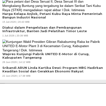
Harga Kelapa Anjlok, Petani Kubu Raya Minta Pemerintah
Bangun Industri Nasional
15 Juli 2026 | 20:43 WIB
Diakui dalam Pengelolaan dan Pembangunan
Infrastruktur, Banten Jadi Pelatihan Timor Leste
1 Juli 2026 | 20:38 WIB
Wapres Kunjungi Pabrik UNITED E-Motor di Curug,
Kabupaten Tangerang
28 Juni 2026 | 14:12 WIB
Srikandi ARUN Linda Kartika Dewi: Program MBG Hadirkan
Keadilan Sosial dan Gerakkan Ekonomi Rakyat
APBD Tahun 2025 Anggarkan Rp200 Miliar | Program Makan Bergizi
22 Juni 2026 | 17:38 WIB
Gratis Provinsi Banten