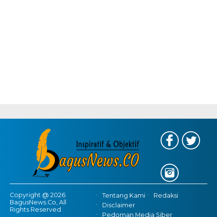
Copyright @ 2026
Tentang Kami
Redaksi
BagusNews.Co, All
Disclaimer
Rights Reserved
Pedoman Media Siber