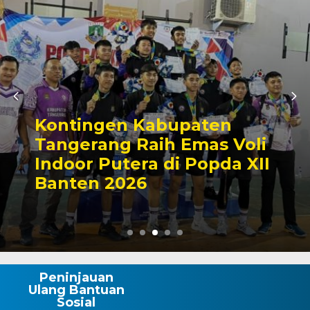
tingen Kabupaten
Zon
gerang Raih Emas Voli
Sat
oor Putera di Popda XII
Lak
ten 2026
Man
Peninjauan
Ulang Bantuan
Sosial