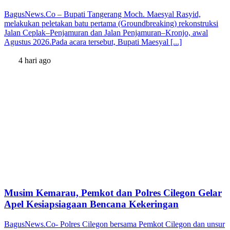
BagusNews.Co – Bupati Tangerang Moch. Maesyal Rasyid,
melakukan peletakan batu pertama (Groundbreaking) rekonstruksi
Jalan Ceplak–Penjamuran dan Jalan Penjamuran–Kronjo, awal
Agustus 2026.Pada acara tersebut, Bupati Maesyal [...]
4 hari ago
Musim Kemarau, Pemkot dan Polres Cilegon Gelar
Apel Kesiapsiagaan Bencana Kekeringan
BagusNews.Co- Polres Cilegon bersama Pemkot Cilegon dan unsur