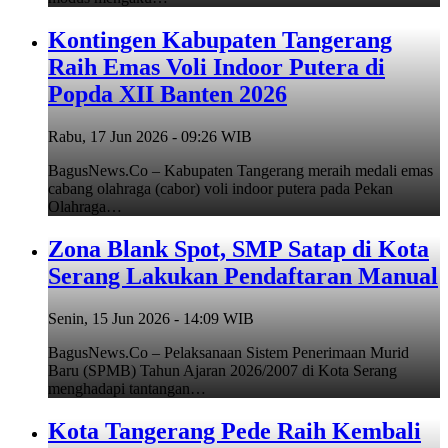
Kontingen Kabupaten Tangerang
Raih Emas Voli Indoor Putera di
Popda XII Banten 2026
Rabu, 17 Jun 2026 - 09:26 WIB
BagusNews.Co – Kabupaten Tangerang meraih medali emas
cabang olahraga (cabor) voli indoor putera pada Pekan
Olahraga…
Zona Blank Spot, SMP Satap di Kota
Serang Lakukan Pendaftaran Manual
Senin, 15 Jun 2026 - 14:09 WIB
BagusNews.Co – Pelaksanaan Sistem Penerimaan Murid
Baru (SPMB) Tahun Ajaran 2026/2007 di Kota Serang
menghadapi tantangan…
Kota Tangerang Pede Raih Kembali