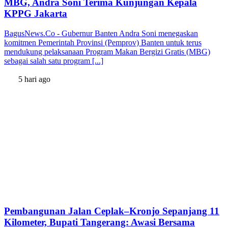
MBG, Andra Soni Terima Kunjungan Kepala
KPPG Jakarta
BagusNews.Co - Gubernur Banten Andra Soni menegaskan
komitmen Pemerintah Provinsi (Pemprov) Banten untuk terus
mendukung pelaksanaan Program Makan Bergizi Gratis (MBG)
sebagai salah satu program [...]
5 hari ago
Pembangunan Jalan Ceplak–Kronjo Sepanjang 11
Kilometer, Bupati Tangerang: Awasi Bersama