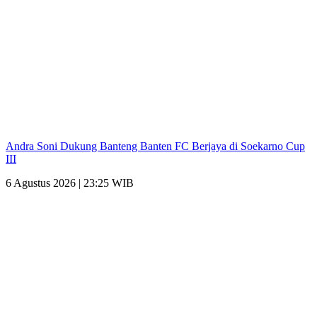
Andra Soni Dukung Banteng Banten FC Berjaya di Soekarno Cup
III
6 Agustus 2026 | 23:25 WIB