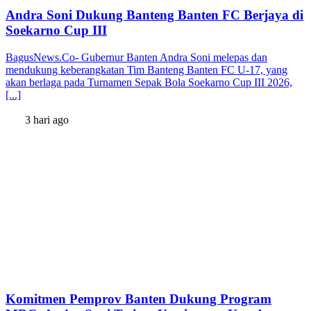
Andra Soni Dukung Banteng Banten FC Berjaya di
Soekarno Cup III
BagusNews.Co- Gubernur Banten Andra Soni melepas dan
mendukung keberangkatan Tim Banteng Banten FC U-17, yang
akan berlaga pada Turnamen Sepak Bola Soekarno Cup III 2026,
[...]
3 hari ago
Komitmen Pemprov Banten Dukung Program