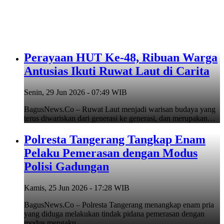
Perayaan HUT Ke-48, Ribuan Warga
Antusias Ikuti Ruwat Laut di Carita
Senin, 29 Jun 2026 - 07:49 WIB
BagusNews.Co – Ruwat Laut menjadi warisan budaya yang
terus diwariskan dari generasi ke generasi, dan merupakan…
Polresta Tangerang Tangkap Enam
Pelaku Pemerasan dengan Modus
Polisi Gadungan
Kamis, 25 Jun 2026 - 17:28 WIB
BagusNews.Co – Polresta Tangerang menangkap enam pria
yang diduga melakukan tindak pidana pemerasan dengan
modus mengaku…