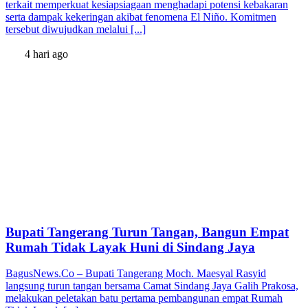
terkait memperkuat kesiapsiagaan menghadapi potensi kebakaran
serta dampak kekeringan akibat fenomena El Niño. Komitmen
tersebut diwujudkan melalui [...]
4 hari ago
Bupati Tangerang Turun Tangan, Bangun Empat
Rumah Tidak Layak Huni di Sindang Jaya
BagusNews.Co – Bupati Tangerang Moch. Maesyal Rasyid
langsung turun tangan bersama Camat Sindang Jaya Galih Prakosa,
melakukan peletakan batu pertama pembangunan empat Rumah