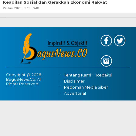
Keadilan Sosial dan Gerakkan Ekonomi Rakyat
APBD Tahun 2025 Anggarkan Rp200 Miliar | Program Makan Bergizi
22 Juni 2026 | 17:38 WIB
Gratis Provinsi Banten
Copyright @ 2026
Tentang Kami
Redaksi
BagusNews.Co, All
Disclaimer
Rights Reserved
Pedoman Media Siber
Advertorial